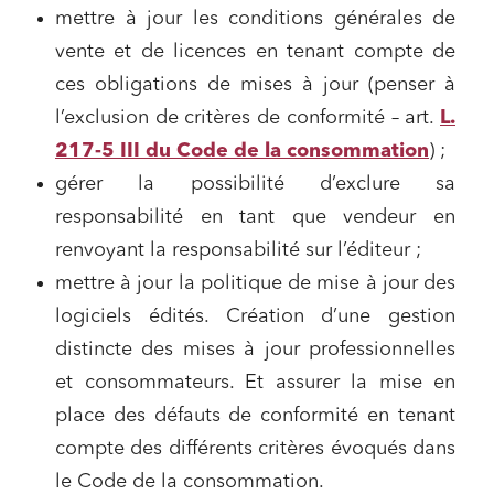
mettre à jour les conditions générales de
vente et de licences en tenant compte de
Relations commerciales et contrats
ces obligations de mises à jour (penser à
l’exclusion de critères de conformité – art.
L.
Associations et acteurs de l’économie sociale et
solidaire
217-5 III du Code de la consommation
) ;
Media et édition
gérer la possibilité d’exclure sa
Immobilier et habitat
responsabilité en tant que vendeur en
renvoyant la responsabilité sur l’éditeur ;
Entreprises du numérique
mettre à jour la politique de mise à jour des
Établissements financiers
logiciels édités. Création d’une gestion
Mobilité et transport
distincte des mises à jour professionnelles
Règlement des litiges
et consommateurs. Et assurer la mise en
Droit du numérique, données et conformité
place des défauts de conformité en tenant
Relations sociales et droit du travail
compte des différents critères évoqués dans
le Code de la consommation.
Services publics et collectivités