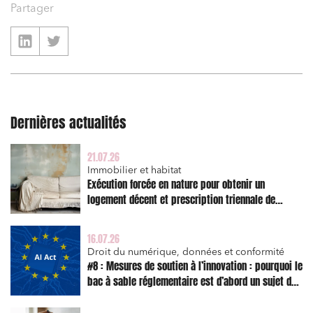
Partager
Commande publique
Projets immobiliers
Environnement
Urbanisme et aménagement
Banque finance et assurance
Dernières actualités
Droit des sociétés et Fusions-Acquisitions
21.07.26
Immobilier et habitat
Exécution forcée en nature pour obtenir un
logement décent et prescription triennale de
J'ai lu et j'accepte la
politique de confidentialité
l’action en réparation
16.07.26
Droit du numérique, données et conformité
#8 : Mesures de soutien à l’innovation : pourquoi le
bac à sable réglementaire est d’abord un sujet de
risque juridique