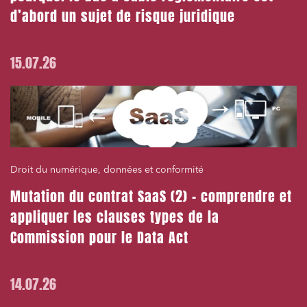
Services publics et collectivités
d’abord un sujet de risque juridique
Commande publique
Projets immobiliers
15.07.26
Environnement
Urbanisme et aménagement
Banque finance et assurance
Droit des sociétés et Fusions-Acquisitions
Droit du numérique, données et conformité
Mutation du contrat SaaS (2) – comprendre et
appliquer les clauses types de la
J'ai lu et j'accepte la
politique de confidentialité
Commission pour le Data Act
14.07.26