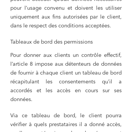
pour l’usage convenu et doivent les utiliser
uniquement aux fins autorisées par le client,
dans le respect des conditions acceptées.
Tableaux de bord des permissions
Relations commerciales et contrats
Associations et acteurs de l’économie sociale et
Pour donner aux clients un contrôle effectif,
solidaire
l’article 8 impose aux détenteurs de données
Media et édition
de fournir à chaque client un tableau de bord
Immobilier et habitat
récapitulant les consentements qu’il a
Entreprises du numérique
accordés et les accès en cours sur ses
Établissements financiers
données.
Mobilité et transport
Via ce tableau de bord, le client pourra
Règlement des litiges
vérifier à quels prestataires il a donné accès,
Droit du numérique, données et conformité