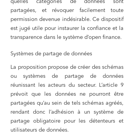
quelles catégories de données sont
Relations sociales et droit du travail
partagées, et révoquer facilement toute
Services publics et collectivités
permission devenue indésirable. Ce dispositif
est jugé utile pour instaurer la confiance et la
Commande publique
transparence dans le système d’open finance.
Projets immobiliers
Environnement
Systèmes de partage de données
Urbanisme et aménagement
La proposition propose de créer des schémas
Banque finance et assurance
ou systèmes de partage de données
Droit des sociétés et Fusions-Acquisitions
réunissant les acteurs du secteur. L’article 9
prévoit que les données ne pourront être
partagées qu’au sein de tels schémas agréés,
J'ai lu et j'accepte la
politique de confidentialité
rendant donc l’adhésion à un système de
partage obligatoire pour les détenteurs et
utilisateurs de données.