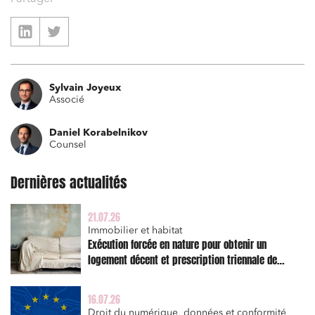
Immobilier et habitat
Entreprises du numérique
Établissements financiers
Mobilité et transport
Sylvain Joyeux
Associé
Règlement des litiges
Droit du numérique, données et conformité
Daniel Korabelnikov
Counsel
Relations sociales et droit du travail
Dernières actualités
Services publics et collectivités
Commande publique
21.07.26
Projets immobiliers
Immobilier et habitat
Exécution forcée en nature pour obtenir un
Environnement
logement décent et prescription triennale de
l’action en réparation
Urbanisme et aménagement
16.07.26
Banque finance et assurance
Droit du numérique, données et conformité