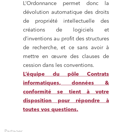
L’Ordonnance permet donc la
dévolution automatique des droits
de propriété intellectuelle des
créations de logiciels et
d’inventions au profit des structures
de recherche, et ce sans avoir à
mettre en œuvre des clauses de
cession dans les conventions.
L’équipe du pôle Contrats
informatiques, données &
conformité se tient à votre
Relations commerciales et contrats
disposition pour répondre à
toutes vos questions.
Associations et acteurs de l’économie sociale et
solidaire
Media et édition
Partager