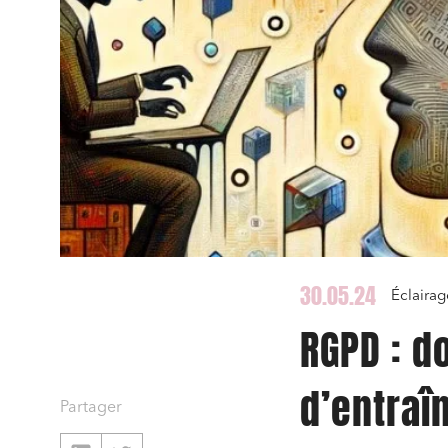
30.05.24
Éclaira
RGPD : d
d’entraî
Partager