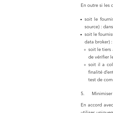
En outre si les
soit le fourn
source) : dans 
soit le fourni
data broker) :
soit le tier
de vérifier l
soit il a co
finalité d’e
test de comp
5. Minimiser l
En accord avec
utiliser unique