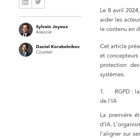
Le 8 avril 2024
aider les acte
Sylvain Joyeux
le contenu en d
Associé
Cet article pré
Daniel Korabelnikov
Counsel
et concepteurs 
protection de
systèmes.
1. RGPD : la f
de l'IA
La première ét
d'IA. L'organis
l'aligner sur s