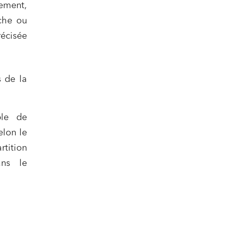
ement,
che ou
récisée
 de la
ble de
elon le
rtition
ans le