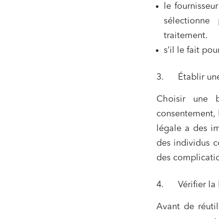
le fournisseu
sélectionne
traitement.
s’il le fait po
3. Établir une
Choisir une b
consentement, l
légale a des im
Relatio
des individus c
Media e
des complicati
Entrepr
4. Vérifier la 
Mobilité
Avant de réutil
Droit d
conform