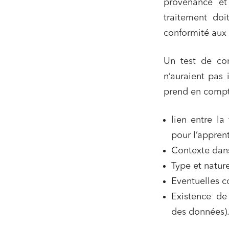
provenance et 
Services
traitement doi
Projets
conformité aux 
Urbani
Un test de com
Droit de
Acquisi
n’auraient pas 
prend en compte
lien entre la
J'ai lu 
pour l’appren
Contexte dans
Type et natur
Eventuelles c
Existence de
des données)