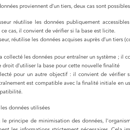
 données proviennent d’un tiers, deux cas sont possibles
isseur réutilise les données publiquement accessible
ce cas, il convient de vérifier si la base est licite.
sseur, réutilise les données acquises auprès d’un tiers (co
s a collecté les données pour entraîner un système ; il c
e droit d’utiliser la base pour cette nouvelle finalité
llecté pour un autre objectif : il convient de vérifier s
ntraînement est compatible avec la finalité initiale en u
atibilité.
es données utilisées
 le principe de minimisation des données, l'organis
ment les informations strictement nécessaires. Cela i