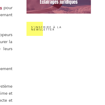
Éclairages juridiques
s
pour
cernant
.
S'INSCRIRE À LA
NEWSLETTER
oppeurs
urer la
 leurs
înement
système
time et
ecte et