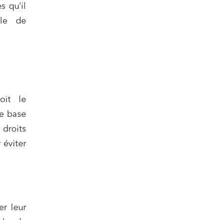
s qu’il
ble de
oit le
ue base
 droits
nomie
 éviter
er leur
ail