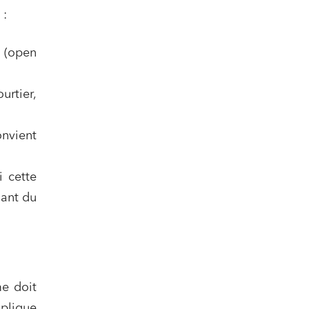
 :
s (open
urtier,
onvient
i cette
sant du
me doit
mplique