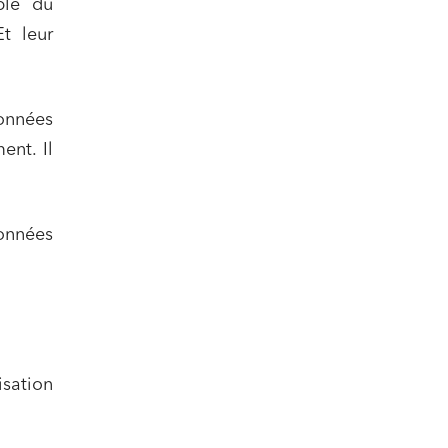
ble du
t leur
onnées
ent. Il
données
sation