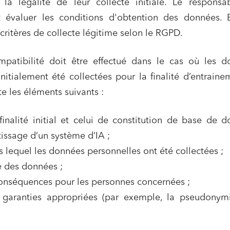
la légalité de leur collecte initiale. Le responsa
 publics et collectivités
Commande publique
t évaluer les conditions d'obtention des données. E
 immobiliers
Environnement
critères de collecte légitime selon le RGPD.
sme et aménagement
Banque finance et assurance
patibilité doit être effectué dans le cas où les d
s sociétés et Fusions-
tions
initialement été collectées pour la finalité d’entrainem
 les éléments suivants :
 finalité initial et celui de constitution de base de 
et j'accepte la
politique de confidentialité
tissage d’un système d’IA ;
 lequel les données personnelles ont été collectées ;
e des données ;
onséquences pour les personnes concernées ;
 garanties appropriées (par exemple, la pseudonymi
.