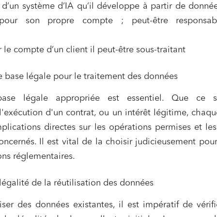
r d’un système d’IA qu’il développe à partir de donnée
 pour son propre compte ; peut-être responsa
ur le compte d’un client il peut-être sous-traitant
 base légale pour le traitement des données
ase légale appropriée est essentiel. Que ce s
'exécution d'un contrat, ou un intérêt légitime, chaq
plications directes sur les opérations permises et les
ns commerciales et contrats
Associations et acteurs de l’éco
sociale et solidaire
oncernés. Il est vital de la choisir judicieusement pour
t édition
Immobilier et habitat
ons réglementaires.
ises du numérique
Établissements financiers
légalité de la réutilisation des données
 et transport
Règlement des litiges
iser des données existantes, il est impératif de vérifi
u numérique, données et
Relations sociales et droit du trav
ité