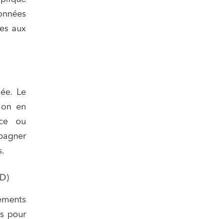
données
ées aux
ée. Le
ion en
nce ou
pagner
s.
PD)
tements
es pour