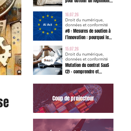
pour obtenir un logement
décent et prescription
triennale de l’action en
16.07.26
réparation
Droit du numérique,
données et conformité
#8 : Mesures de soutien à
l’innovation : pourquoi le
bac à sable réglementaire
15.07.26
est d’abord un sujet de
Droit du numérique,
risque juridique
données et conformité
Mutation du contrat SaaS
(2) – comprendre et
appliquer les clauses
types de la Commission
pour le Data Act
se
Coup de projecteur