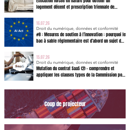
Exécution forcée en nature pour obtenir un
Relations sociales et droit du travail
logement décent et prescription triennale de
l’action en réparation
Services publics et collectivités
16.07.26
Commande publique
Droit du numérique, données et conformité
#8 : Mesures de soutien à l’innovation : pourquoi le
Projets immobiliers
bac à sable réglementaire est d’abord un sujet de
Environnement
risque juridique
Urbanisme et aménagement
15.07.26
Droit du numérique, données et conformité
Banque finance et assurance
Mutation du contrat SaaS (2) – comprendre et
appliquer les clauses types de la Commission pour
Droit des sociétés et Fusions-Acquisitions
le Data Act
Coup de projecteur
J'ai lu et j'accepte la
politique de confidentialité