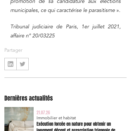
promotion de sa candidature aux élections
municipales, ce qui caractérise le parasitisme
».
Tribunal judiciaire de Paris, 1er juillet 2021,
affaire n° 20/03225
Partager
Dernières actualités
Relations commerciales et contrats
Associations et acteurs de l’économie sociale et
21.07.26
solidaire
Immobilier et habitat
Exécution forcée en nature pour obtenir un
Media et édition
logement décent et prescription triennale de