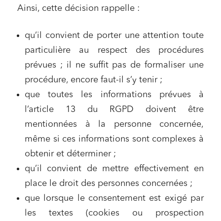
Commande publique
Ainsi, cette décision rappelle :
Projets immobiliers
qu’il convient de porter une attention toute
Environnement
particulière au respect des procédures
Urbanisme et aménagement
prévues ; il ne suffit pas de formaliser une
Banque finance et assurance
procédure, encore faut-il s’y tenir ;
Droit des sociétés et Fusions-Acquisitions
que toutes les informations prévues à
l’article 13 du RGPD doivent être
mentionnées à la personne concernée,
J'ai lu et j'accepte la
politique de confidentialité
même si ces informations sont complexes à
obtenir et déterminer ;
qu’il convient de mettre effectivement en
place le droit des personnes concernées ;
que lorsque le consentement est exigé par
les textes (cookies ou prospection