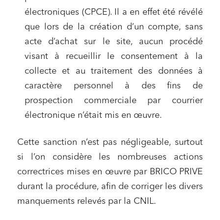
électroniques (CPCE). Il a en effet été révélé
Relations commerciales et contrats
que lors de la création d’un compte, sans
acte d’achat sur le site, aucun procédé
Associations et acteurs de l’économie sociale et
solidaire
visant à recueillir le consentement à la
Media et édition
collecte et au traitement des données à
Immobilier et habitat
caractère personnel à des fins de
prospection commerciale par courrier
Entreprises du numérique
électronique n’était mis en œuvre.
Établissements financiers
Mobilité et transport
Cette sanction n’est pas négligeable, surtout
Règlement des litiges
si l’on considère les nombreuses actions
Droit du numérique, données et conformité
correctrices mises en œuvre par BRICO PRIVE
durant la procédure, afin de corriger les divers
Relations sociales et droit du travail
manquements relevés par la CNIL.
Services publics et collectivités