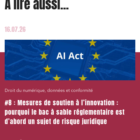
À lire aussi...
16.07.26
Droit du numérique, données et conformité
#8 : Mesures de soutien à l’innovation :
pourquoi le bac à sable réglementaire est
d’abord un sujet de risque juridique