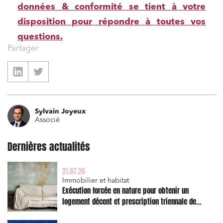
données & conformité se tient à votre
disposition pour répondre à toutes vos
questions.
Partager
Sylvain Joyeux
Associé
Dernières actualités
21.07.26
Relations commerciales et contrats
Immobilier et habitat
Exécution forcée en nature pour obtenir un
Associations et acteurs de l’économie sociale et
logement décent et prescription triennale de
solidaire
l’action en réparation
Media et édition