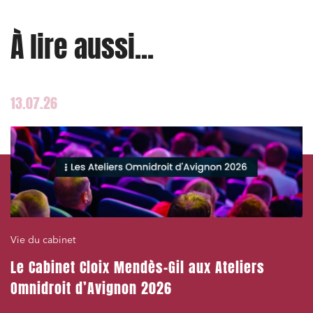
Projets immobiliers
À lire aussi...
Environnement
Urbanisme et aménagement
Banque finance et assurance
13.07.26
Droit des sociétés et Fusions-Acquisitions
J'ai lu et j'accepte la
politique de confidentialité
Vie du cabinet
Le Cabinet Cloix Mendès-Gil aux Ateliers
Omnidroit d’Avignon 2026