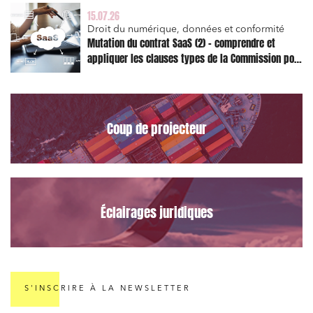
15.07.26
Relations commerciales et contrats
Droit du numérique, données et conformité
Mutation du contrat SaaS (2) – comprendre et
Associations et acteurs de l’économie sociale et
appliquer les clauses types de la Commission pour
solidaire
le Data Act
Media et édition
Immobilier et habitat
Coup de projecteur
Entreprises du numérique
Établissements financiers
Mobilité et transport
Règlement des litiges
Éclairages juridiques
Droit du numérique, données et conformité
Relations sociales et droit du travail
Services publics et collectivités
S'INSCRIRE À LA NEWSLETTER
Commande publique