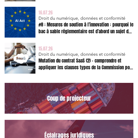
Droit des sociétés et Fusions-Acquisitions
l’action en réparation
16.07.26
Droit du numérique, données et conformité
#8 : Mesures de soutien à l’innovation : pourquoi le
bac à sable réglementaire est d’abord un sujet de
J'ai lu et j'accepte la
politique de confidentialité
risque juridique
15.07.26
Droit du numérique, données et conformité
Mutation du contrat SaaS (2) – comprendre et
appliquer les clauses types de la Commission pour
le Data Act
Coup de projecteur
Éclairages juridiques