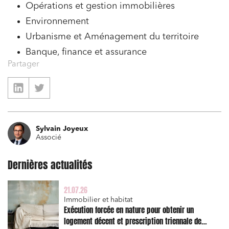
Opérations et gestion immobilières
Entreprises du numérique
Environnement
Établissements financiers
Urbanisme et Aménagement du territoire
Banque, finance et assurance
Mobilité et transport
Partager
Règlement des litiges
Droit du numérique, données et conformité
Relations sociales et droit du travail
Services publics et collectivités
Sylvain Joyeux
Associé
Commande publique
Projets immobiliers
Dernières actualités
Environnement
21.07.26
Urbanisme et aménagement
Immobilier et habitat
Exécution forcée en nature pour obtenir un
Banque finance et assurance
logement décent et prescription triennale de