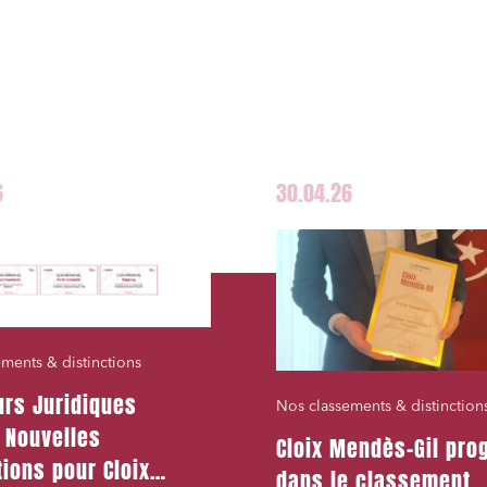
s sociétés et Fusions-
tions
et j'accepte la
politique de confidentialité
6
30.04.26
ments & distinctions
urs Juridiques
Nos classements & distinction
 Nouvelles
Cloix Mendès-Gil pro
tions pour Cloix
dans le classement