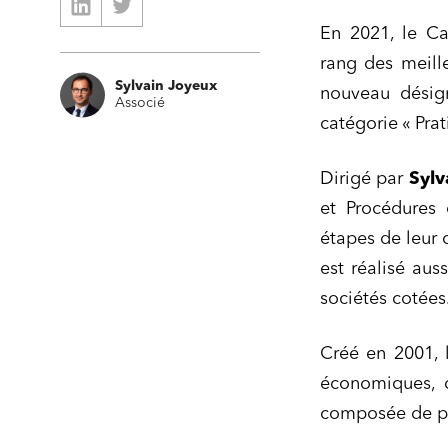
En 2021, le Ca
rang des meille
Sylvain Joyeux
nouveau désig
Associé
catégorie « Pra
Relatio
Dirigé par
Sylv
et Procédures 
Media e
étapes de leur 
Entrepr
est réalisé aus
Mobilité
sociétés cotées
Droit d
conform
Créé en 2001, 
Services
économiques, c
Projets
composée de per
Urbani