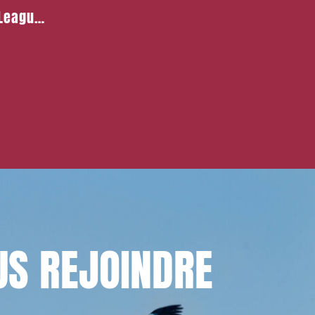
 League
 et
US
REJOINDRE