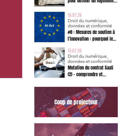
pour obtenir un logement
décent et prescription
triennale de l’action en
16.07.26
réparation
Droit du numérique,
données et conformité
#8 : Mesures de soutien à
l’innovation : pourquoi le
bac à sable réglementaire
15.07.26
est d’abord un sujet de
Droit du numérique,
risque juridique
données et conformité
Mutation du contrat SaaS
(2) – comprendre et
appliquer les clauses
types de la Commission
pour le Data Act
Coup de projecteur