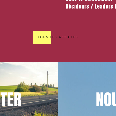
-Gil
Décideurs / Leaders
en Droit des données
cybersécurité
TOUS LES ARTICLES
TER
NO