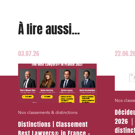
Droit de
Acquisi
À lire aussi...
J'ai lu 
03.07.26
22.06.2
Nos classe
Décide
Nos classements & distinctions
2026 ⎪
Distinctions | Classement
distinc
Best Lawyers® in France –