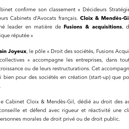
binet confirme son classement « Décideurs Stratégie
urs Cabinets d’Avocats français.
Cloix & Mendès-Gi
né leader en matière de
Fusions & acquisitions
, 
tique réputée »
ns commerciales et contrats
Associations et acteurs de l’éco
ain Joyeux
, le pôle « Droit des sociétés, Fusions Acqui
sociale et solidaire
collectives » accompagne les entreprises, dans tout
t édition
Immobilier et habitat
croissance ou de leurs restructurations.
Cet accompag
ises du numérique
Établissements financiers
si bien pour des sociétés en création (start-up) que p
 et transport
Règlement des litiges
.
u numérique, données et
Relations sociales et droit du trav
ité
le Cabinet Cloix & Mendès-Gil, dédié au droit des ac
 publics et collectivités
Commande publique
onseille et défend avec rigueur et réactivité une cl
 immobiliers
Environnement
sonnes morales de droit privé ou de droit public.
sme et aménagement
Banque finance et assurance