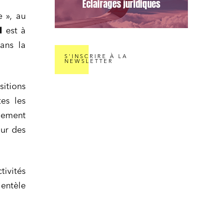
Éclairages juridiques
 », au
l
est à
dans la
S'INSCRIRE À LA
NEWSLETTER
nomie
sitions
es les
nement
our des
ail
tivités
ientèle