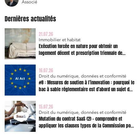
Associé
Associations et acteurs de l’économie sociale et
solidaire
Dernières actualités
Media et édition
21.07.26
Immobilier et habitat
Immobilier et habitat
Exécution forcée en nature pour obtenir un
Entreprises du numérique
logement décent et prescription triennale de
Établissements financiers
l’action en réparation
Mobilité et transport
16.07.26
Droit du numérique, données et conformité
Règlement des litiges
#8 : Mesures de soutien à l’innovation : pourquoi le
bac à sable réglementaire est d’abord un sujet de
Droit du numérique, données et conformité
risque juridique
Relations sociales et droit du travail
15.07.26
Droit du numérique, données et conformité
Services publics et collectivités
Mutation du contrat SaaS (2) – comprendre et
Commande publique
appliquer les clauses types de la Commission pour
le Data Act
Projets immobiliers