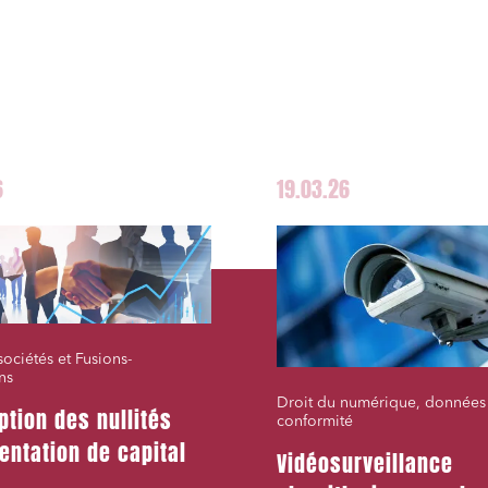
s sociétés et Fusions-
tions
et j'accepte la
politique de confidentialité
6
19.03.26
sociétés et Fusions-
ns
Droit du numérique, données
ption des nullités
conformité
entation de capital
Vidéosurveillance