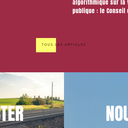
algorithmique sur la 
publique : le Conseil 
rappelle le cadre lég
applicable
TOUS LES ARTICLES
TER
NO