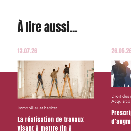
Droit de
Acquisi
À lire aussi...
J'ai lu 
13.07.26
26.05.2
Droit des 
Acquisitio
Immobilier et habitat
Prescri
La réalisation de travaux
d’augm
visant à mettre fin à