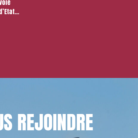
voie
leur spécialisation !
d’Etat
al
US
REJOINDRE