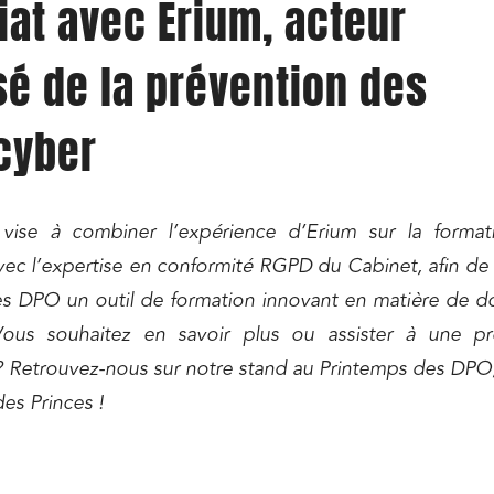
iat avec Erium, acteur
sé de la prévention des
cyber
ns commerciales et contrats
Associations et acteurs de l’éco
sociale et solidaire
 vise à combiner l’expérience d’Erium sur la format
t édition
Immobilier et habitat
vec l’expertise en conformité RGPD du Cabinet, afin de
ises du numérique
Établissements financiers
es DPO un outil de formation innovant en matière de 
 et transport
Règlement des litiges
Vous souhaitez en savoir plus ou assister à une pr
u numérique, données et
Relations sociales et droit du trav
 Retrouvez-nous sur notre stand au
Printemps des DPO
ité
des Princes !
 publics et collectivités
Commande publique
 immobiliers
Environnement
sme et aménagement
Banque finance et assurance