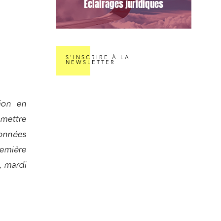
Éclairages juridiques
S'INSCRIRE À LA
NEWSLETTER
nomie
ion en
 mettre
données
emière
ail
, mardi