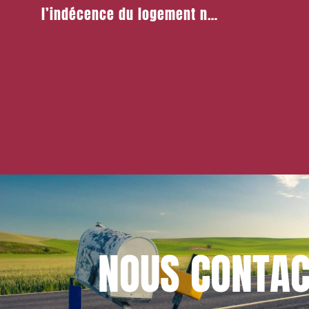
l’indécence du logement ne
peut justifier un congé pour
motif légitime et sérieux
NOUS
CONTAC