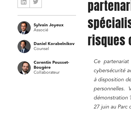
partenar
spéciali
Sylvain Joyeux
Associé
risques 
Daniel Korabelnikov
Counsel
Relatio
Ce partenariat
Corentin Pousset-
Media e
Bougère
cybersécurité a
Collaborateur
Entrepr
à disposition d
Mobilité
personnelles. 
Droit d
démonstration ?
conform
27 juin au Parc 
Services
Projets
Urbani