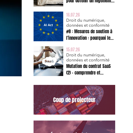
pour obtenir un logement
décent et prescription
triennale de l’action en
16.07.26
réparation
Droit du numérique,
données et conformité
#8 : Mesures de soutien à
l’innovation : pourquoi le
bac à sable réglementaire
15.07.26
est d’abord un sujet de
Droit du numérique,
risque juridique
données et conformité
Mutation du contrat SaaS
(2) – comprendre et
appliquer les clauses
types de la Commission
pour le Data Act
Coup de projecteur