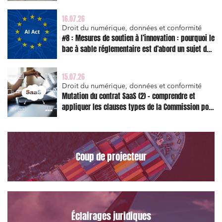
l’action en réparation
Relations sociales et droit du travail
16.07.26
Services publics et collectivités
Droit du numérique, données et conformité
#8 : Mesures de soutien à l’innovation : pourquoi le
Commande publique
bac à sable réglementaire est d’abord un sujet de
Projets immobiliers
risque juridique
Environnement
15.07.26
Droit du numérique, données et conformité
Urbanisme et aménagement
Mutation du contrat SaaS (2) – comprendre et
appliquer les clauses types de la Commission pour
Banque finance et assurance
le Data Act
Droit des sociétés et Fusions-Acquisitions
Coup de projecteur
J'ai lu et j'accepte la
politique de confidentialité
Éclairages juridiques