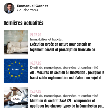
Emmanuel Gonnet
Collaborateur
Dernières actualités
21.07.26
Immobilier et habitat
Exécution forcée en nature pour obtenir un
logement décent et prescription triennale de
l’action en réparation
Relations commerciales et contrats
16.07.26
Associations et acteurs de l’économie sociale et
Droit du numérique, données et conformité
solidaire
#8 : Mesures de soutien à l’innovation : pourquoi le
bac à sable réglementaire est d’abord un sujet de
Media et édition
risque juridique
Immobilier et habitat
15.07.26
Entreprises du numérique
Droit du numérique, données et conformité
Mutation du contrat SaaS (2) – comprendre et
Établissements financiers
appliquer les clauses types de la Commission pour