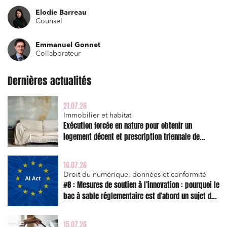
Elodie Barreau
Counsel
Emmanuel Gonnet
Collaborateur
Dernières actualités
21.07.26
Immobilier et habitat
Exécution forcée en nature pour obtenir un
logement décent et prescription triennale de
Relations commerciales et contrats
l’action en réparation
Associations et acteurs de l’économie sociale et
solidaire
16.07.26
Droit du numérique, données et conformité
Media et édition
#8 : Mesures de soutien à l’innovation : pourquoi le
bac à sable réglementaire est d’abord un sujet de
Immobilier et habitat
risque juridique
Entreprises du numérique
15.07.26