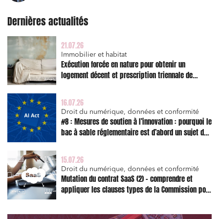
Règlement des litiges
Dernières actualités
Droit du numérique, données et conformité
21.07.26
Relations sociales et droit du travail
Immobilier et habitat
Exécution forcée en nature pour obtenir un
Services publics et collectivités
logement décent et prescription triennale de
Commande publique
l’action en réparation
Projets immobiliers
16.07.26
Droit du numérique, données et conformité
Environnement
#8 : Mesures de soutien à l’innovation : pourquoi le
bac à sable réglementaire est d’abord un sujet de
Urbanisme et aménagement
risque juridique
Banque finance et assurance
15.07.26
Droit des sociétés et Fusions-Acquisitions
Droit du numérique, données et conformité
Mutation du contrat SaaS (2) – comprendre et
appliquer les clauses types de la Commission pour
le Data Act
J'ai lu et j'accepte la
politique de confidentialité