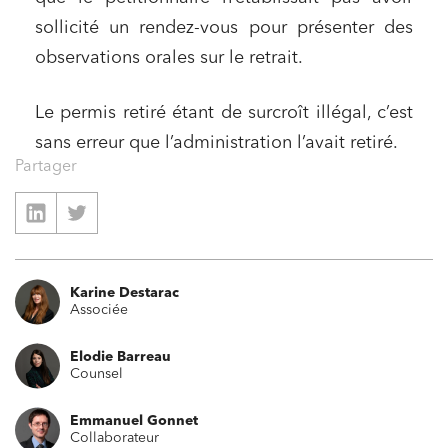
sollicité un rendez-vous pour présenter des
observations orales sur le retrait.
Le permis retiré étant de surcroît illégal, c’est
sans erreur que l’administration l’avait retiré.
Partager
Relations commerciales et contrats
Associations et acteurs de l’économie sociale et
solidaire
Karine Destarac
Media et édition
Associée
Immobilier et habitat
Elodie Barreau
Entreprises du numérique
Counsel
Établissements financiers
Emmanuel Gonnet
Collaborateur
Mobilité et transport