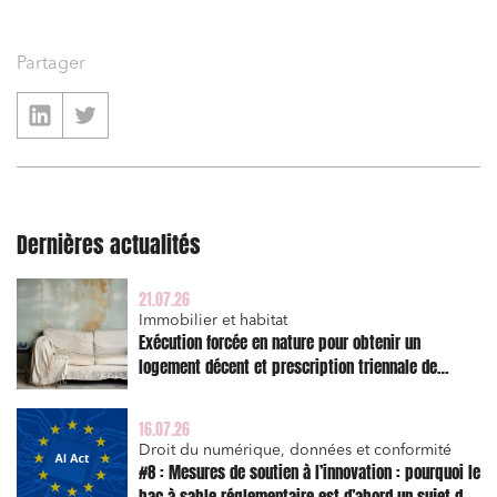
Partager
Dernières actualités
21.07.26
Immobilier et habitat
Exécution forcée en nature pour obtenir un
Relations commerciales et contrats
logement décent et prescription triennale de
l’action en réparation
Associations et acteurs de l’économie sociale et
solidaire
16.07.26
Media et édition
Droit du numérique, données et conformité
#8 : Mesures de soutien à l’innovation : pourquoi le
Immobilier et habitat