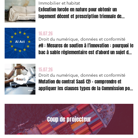
solidaire
Immobilier et habitat
Exécution forcée en nature pour obtenir un
Media et édition
logement décent et prescription triennale de
l’action en réparation
Immobilier et habitat
16.07.26
Entreprises du numérique
Droit du numérique, données et conformité
#8 : Mesures de soutien à l’innovation : pourquoi le
Établissements financiers
bac à sable réglementaire est d’abord un sujet de
Mobilité et transport
risque juridique
Règlement des litiges
15.07.26
Droit du numérique, données et conformité
Droit du numérique, données et conformité
Mutation du contrat SaaS (2) – comprendre et
appliquer les clauses types de la Commission pour
Relations sociales et droit du travail
le Data Act
Services publics et collectivités
Commande publique
Coup de projecteur
Projets immobiliers
Environnement