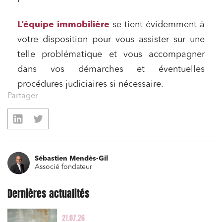
L’équipe immobilière
se tient évidemment à
votre disposition pour vous assister sur une
telle problématique et vous accompagner
dans vos démarches et éventuelles
procédures judiciaires si nécessaire.
Partager
Sébastien Mendès-Gil
Associé fondateur
Dernières actualités
Relations commerciales et contrats
21.07.26
Associations et acteurs de l’économie sociale et