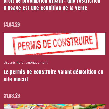
Droit de préemption urbain : une restriction
d’usage est une condition de la vente
14.04.26
J'ai lu et j'accepte la
politique de confidentialité
Urbanisme et aménagement
Le permis de construire valant démolition en
site inscrit
31.03.26