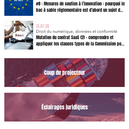
#8 : Mesures de soutien à l’innovation : pourquoi le
bac à sable réglementaire est d’abord un sujet de
risque juridique
15.07.26
Droit du numérique, données et conformité
Mutation du contrat SaaS (2) – comprendre et
appliquer les clauses types de la Commission pour
le Data Act
Coup de projecteur
Relations commerciales et contrats
Associations et acteurs de l’économie sociale et
Éclairages juridiques
solidaire
Media et édition
Immobilier et habitat