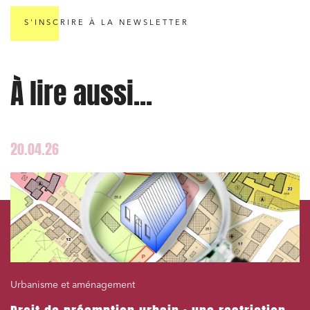
Entreprises du numérique
S'INSCRIRE À LA NEWSLETTER
Établissements financiers
Mobilité et transport
À lire aussi...
Règlement des litiges
Droit du numérique, données et conformité
Relations sociales et droit du travail
20.04.26
Services publics et collectivités
Commande publique
Projets immobiliers
Environnement
Urbanisme et aménagement
Urbanisme et aménagement
Banque finance et assurance
Droit des sociétés et Fusions-Acquisitions