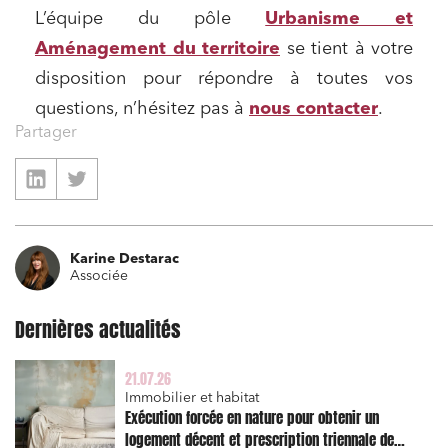
Relations sociales et droit du travail
L’équipe du pôle
Urbanisme et
Services publics et collectivités
Aménagement du territoire
se tient à votre
Commande publique
disposition pour répondre à toutes vos
Projets immobiliers
questions, n’hésitez pas à
nous contacter
.
Partager
Environnement
Urbanisme et aménagement
Banque finance et assurance
Droit des sociétés et Fusions-Acquisitions
Karine Destarac
Associée
Dernières actualités
J'ai lu et j'accepte la
politique de confidentialité
21.07.26
Immobilier et habitat
Exécution forcée en nature pour obtenir un
logement décent et prescription triennale de