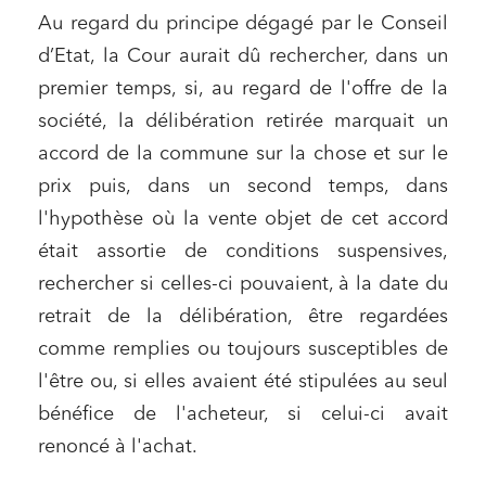
Au regard du principe dégagé par le Conseil
d’Etat, la Cour aurait dû rechercher, dans un
premier temps, si, au regard de l'offre de la
société, la délibération retirée marquait un
Relations commerciales et contrats
accord de la commune sur la chose et sur le
Associations et acteurs de l’économie sociale et
solidaire
prix puis, dans un second temps, dans
l'hypothèse où la vente objet de cet accord
Media et édition
était assortie de conditions suspensives,
Immobilier et habitat
rechercher si celles-ci pouvaient, à la date du
Entreprises du numérique
retrait de la délibération, être regardées
Établissements financiers
comme remplies ou toujours susceptibles de
Mobilité et transport
l'être ou, si elles avaient été stipulées au seul
Règlement des litiges
bénéfice de l'acheteur, si celui-ci avait
renoncé à l'achat.
Droit du numérique, données et conformité