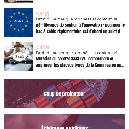
l’action en réparation
16.07.26
Droit du numérique, données et conformité
#8 : Mesures de soutien à l’innovation : pourquoi le
bac à sable réglementaire est d’abord un sujet de
risque juridique
15.07.26
Droit du numérique, données et conformité
Mutation du contrat SaaS (2) – comprendre et
appliquer les clauses types de la Commission pour
le Data Act
Coup de projecteur
Éclairages juridiques