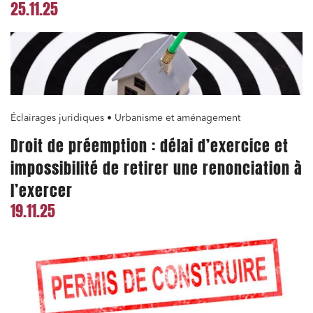
25.11.25
Éclairages juridiques • Urbanisme et aménagement
Relations commerciales et contrats
Droit de préemption : délai d’exercice et
Associations et acteurs de l’économie sociale et
solidaire
impossibilité de retirer une renonciation à
Media et édition
l’exercer
Immobilier et habitat
19.11.25
Entreprises du numérique
Établissements financiers
Mobilité et transport
Règlement des litiges