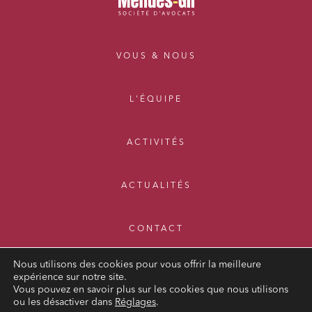
VOUS & NOUS
L'ÉQUIPE
ACTIVITÉS
ACTUALITÉS
CONTACT
Nous utilisons des cookies pour vous offrir la meilleure
expérience sur notre site.
Vous pouvez en savoir plus sur les cookies que nous utilisons
ou les désactiver dans
Réglages
.