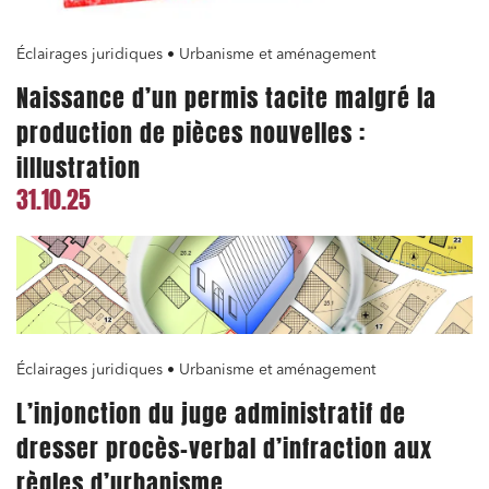
Droit du numérique, données et conformité
Éclairages juridiques • Urbanisme et aménagement
Relations sociales et droit du travail
Naissance d’un permis tacite malgré la
Services publics et collectivités
production de pièces nouvelles :
Commande publique
iIllustration
Projets immobiliers
31.10.25
Environnement
Urbanisme et aménagement
Banque finance et assurance
Droit des sociétés et Fusions-Acquisitions
Éclairages juridiques • Urbanisme et aménagement
L’injonction du juge administratif de
J'ai lu et j'accepte la
politique de confidentialité
dresser procès-verbal d’infraction aux
règles d’urbanisme