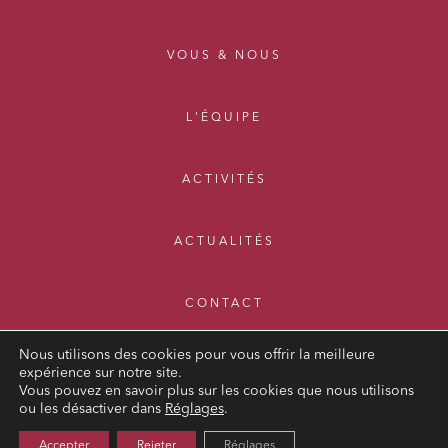
VOUS & NOUS
L'ÉQUIPE
ACTIVITÉS
ACTUALITÉS
CONTACT
Nous utilisons des cookies pour vous offrir la meilleure
expérience sur notre site.
Vous pouvez en savoir plus sur les cookies que nous utilisons
ou les désactiver dans
Réglages
.
MENTIONS LÉGALES
Accepter
Rejeter
Réglages