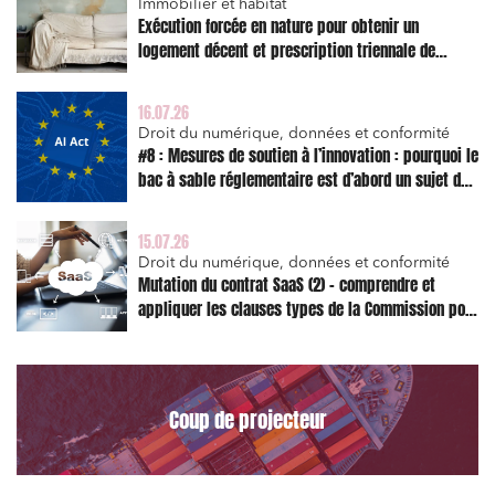
Immobilier et habitat
Exécution forcée en nature pour obtenir un
Media et édition
logement décent et prescription triennale de
Immobilier et habitat
l’action en réparation
Entreprises du numérique
16.07.26
Droit du numérique, données et conformité
Établissements financiers
#8 : Mesures de soutien à l’innovation : pourquoi le
bac à sable réglementaire est d’abord un sujet de
Mobilité et transport
risque juridique
Règlement des litiges
15.07.26
Droit du numérique, données et conformité
Droit du numérique, données et conformité
Mutation du contrat SaaS (2) – comprendre et
Relations sociales et droit du travail
appliquer les clauses types de la Commission pour
le Data Act
Services publics et collectivités
Commande publique
Projets immobiliers
Coup de projecteur
Environnement
Urbanisme et aménagement