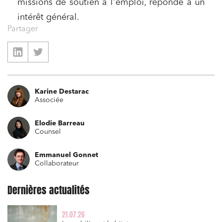
missions de soutien à l'emploi, réponde à un
intérêt général.
Partager
Karine Destarac
Associée
Elodie Barreau
Counsel
Emmanuel Gonnet
Collaborateur
Dernières actualités
Relations commerciales et contrats
Associations et acteurs de l’économie sociale et
21.07.26
solidaire