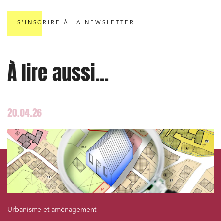
Services publics et collectivités
S'INSCRIRE À LA NEWSLETTER
Commande publique
Projets immobiliers
Environnement
À lire aussi...
Urbanisme et aménagement
Banque finance et assurance
20.04.26
Droit des sociétés et Fusions-Acquisitions
J'ai lu et j'accepte la
politique de confidentialité
Urbanisme et aménagement