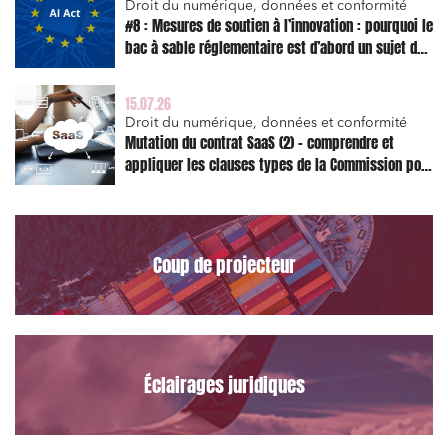
Droit du numérique, données et conformité
#8 : Mesures de soutien à l’innovation : pourquoi le
bac à sable réglementaire est d’abord un sujet de
risque juridique
15.07.26
Relations commerciales et contrats
Droit du numérique, données et conformité
Associations et acteurs de l’économie sociale et
Mutation du contrat SaaS (2) – comprendre et
solidaire
appliquer les clauses types de la Commission pour
le Data Act
Media et édition
Immobilier et habitat
Entreprises du numérique
Coup de projecteur
Établissements financiers
Mobilité et transport
Règlement des litiges
Éclairages juridiques
Droit du numérique, données et conformité
Relations sociales et droit du travail