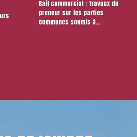
Bail commercial : travaux du
preneur sur les parties
eurs
communes soumis à
autorisation du Syndicat des
copropriétaires