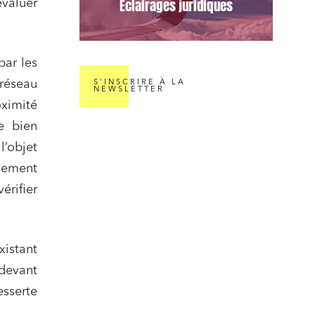
Éclairages juridiques
évaluer
par les
réseau
S'INSCRIRE À LA
NEWSLETTER
oximité
e bien
l’objet
nomie
gement
érifier
xistant
ail
 devant
esserte