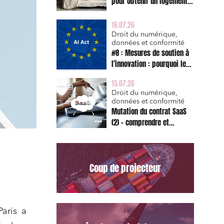
pour obtenir un logement
décent et prescription
triennale de l’action en
16.07.26
réparation
Droit du numérique,
données et conformité
#8 : Mesures de soutien à
l’innovation : pourquoi le
bac à sable réglementaire
15.07.26
est d’abord un sujet de
Droit du numérique,
risque juridique
données et conformité
Mutation du contrat SaaS
(2) – comprendre et
appliquer les clauses
types de la Commission
pour le Data Act
Coup de projecteur
aris a