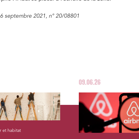
 immobiliers
Environnement
sme et aménagement
Banque finance et assurance
 16 septembre 2021, n° 20/08801
s sociétés et Fusions-
tions
et j'accepte la
politique de confidentialité
09.06.26
 et habitat