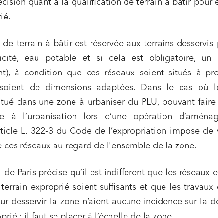
cision quant à la qualification de terrain à bâtir pour 
ié.
 de terrain à bâtir est réservée aux terrains desservis 
ricité, eau potable et si cela est obligatoire, un 
nt), à condition que ces réseaux soient situés à pr
soient de dimensions adaptées. Dans le cas où l
itué dans une zone à urbaniser du PLU, pouvant faire 
ns commerciales et contrats
Associations et acteurs de l’éco
sociale et solidaire
re à l’urbanisation lors d’une opération d’aména
t édition
Immobilier et habitat
rticle L. 322-3 du Code de l’expropriation impose de v
ises du numérique
Établissements financiers
 ces réseaux au regard de l'ensemble de la zone.
 et transport
Règlement des litiges
de Paris précise qu’il est indifférent que les réseaux e
u numérique, données et
Relations sociales et droit du trav
ité
terrain exproprié soient suffisants et que les travaux
our desservir la zone n’aient aucune incidence sur la d
 publics et collectivités
Commande publique
prié : il faut se placer à l’échelle de la zone.