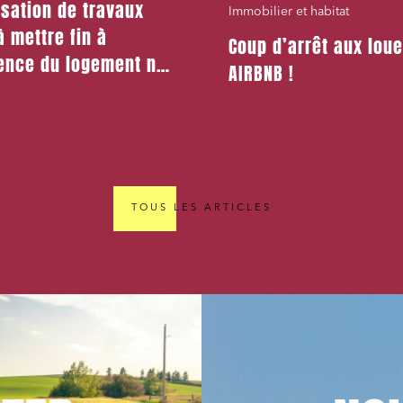
isation de travaux
Immobilier et habitat
à mettre fin à
Coup d’arrêt aux lou
cence du logement ne
AIRBNB !
stifier un congé pour
égitime et sérieux
TOUS LES ARTICLES