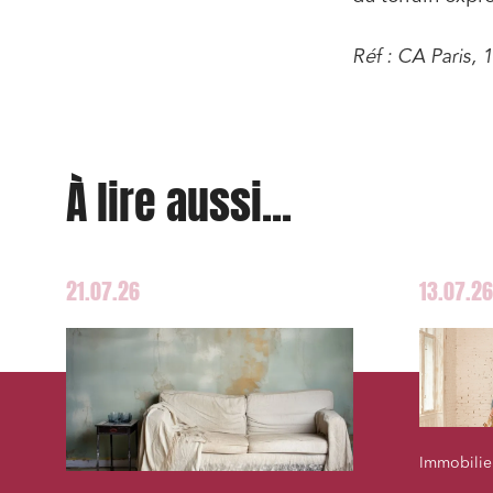
Projets
Urbani
Réf : CA Paris,
Droit de
Acquisi
À lire aussi...
J'ai lu 
21.07.26
13.07.26
Immobilier