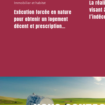
La réal
Immobilier et habitat
visant 
Exécution forcée en nature
l’indé
pour obtenir un logement
peut ju
décent et prescription
motif l
triennale de l’action en
réparation