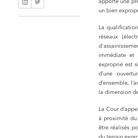
apporté une pré
un bien expropr
La qualification
réseaux (élect
d'assainisseme
immédiate et 
exproprié est s
Relatio
d’une ouvertu
Media e
d’ensemble, l’a
Entrepr
la dimension de
Mobilité
La Cour d’appel 
Droit d
conform
à proximité du 
être réalisés p
Services
du terrain expro