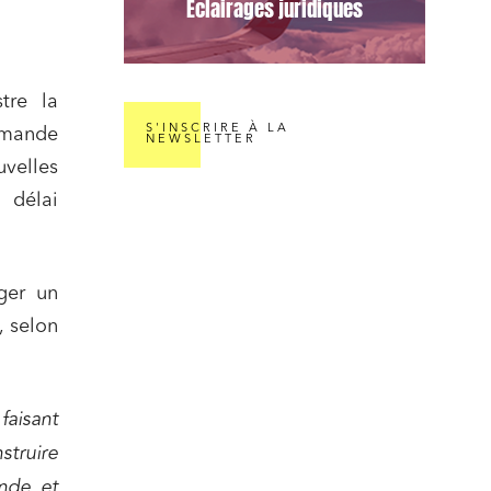
Éclairages juridiques
tre la
S'INSCRIRE À LA
emande
NEWSLETTER
uvelles
 délai
ger un
, selon
faisant
struire
ande et