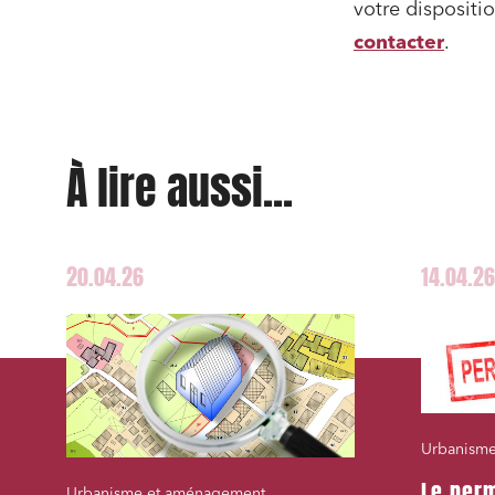
votre dispositi
contacter
.
À lire aussi...
20.04.26
14.04.26
Urbanism
Le perm
Urbanisme et aménagement