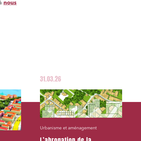
 à
nous
31.03.26
Urbanisme et aménagement
L’abrogation de la