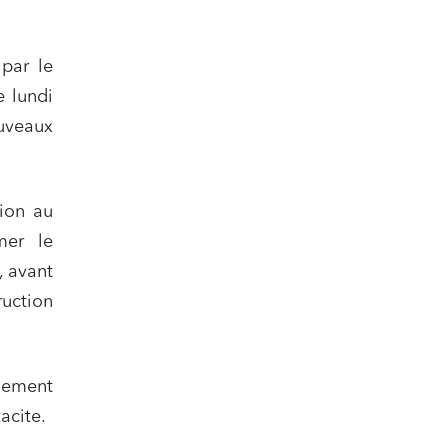
 par le
e lundi
uveaux
ion au
mer le
, avant
uction
plement
acite.