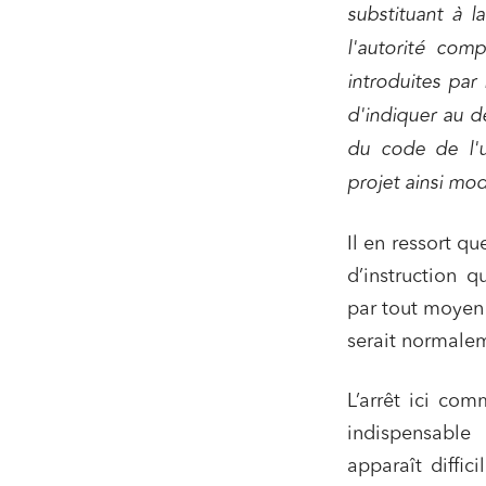
substituant à l
l'autorité com
introduites par 
d'indiquer au d
du code de l'u
projet ainsi mod
Relatio
Il en ressort q
Media e
d’instruction q
par tout moyen 
Entrepr
serait normalem
Mobilité
Droit d
L’arrêt ici com
conform
indispensable 
Services
apparaît diffic
Projets