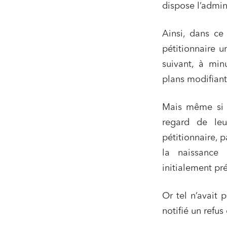
dispose l’admin
Urbani
Droit de
Ainsi, dans ce
Acquisi
pétitionnaire u
suivant, à min
plans modifiant
J'ai lu 
Mais même si c
regard de leur
pétitionnaire, 
la naissance 
initialement pr
Or tel n’avait 
notifié un refus