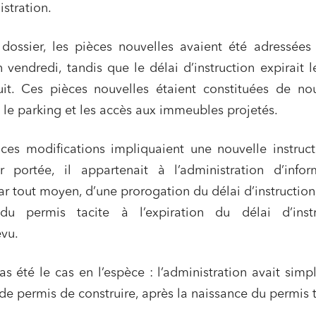
istration.
sme et aménagement
Banque finance et assurance
s sociétés et Fusions-
 dossier, les pièces nouvelles avaient été adressées
tions
n vendredi, tandis que le délai d’instruction expirait l
uit. Ces pièces nouvelles étaient constituées de no
 le parking et les accès aux immeubles projetés.
et j'accepte la
politique de confidentialité
es modifications impliquaient une nouvelle instruct
 portée, il appartenait à l’administration d’infor
par tout moyen, d’une prorogation du délai d’instruction
du permis tacite à l’expiration du délai d’instr
évu.
pas été le cas en l’espèce : l’administration avait sim
 de permis de construire, après la naissance du permis t