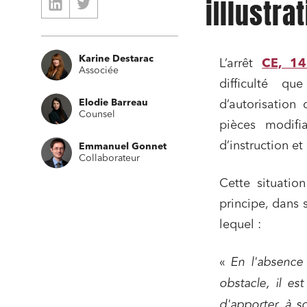
iIllustra
Karine Destarac
L’arrêt
CE, 1
Associée
difficulté qu
Elodie Barreau
d’autorisation
Counsel
pièces modifi
d’instruction et
Emmanuel Gonnet
Collaborateur
Cette situatio
principe, dans 
lequel :
«
En l'absence
obstacle, il es
d'apporter à s