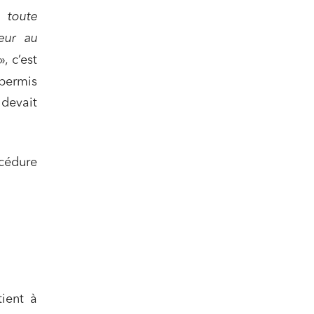
 toute
eur au
», c’est
 permis
 devait
océdure
ient à