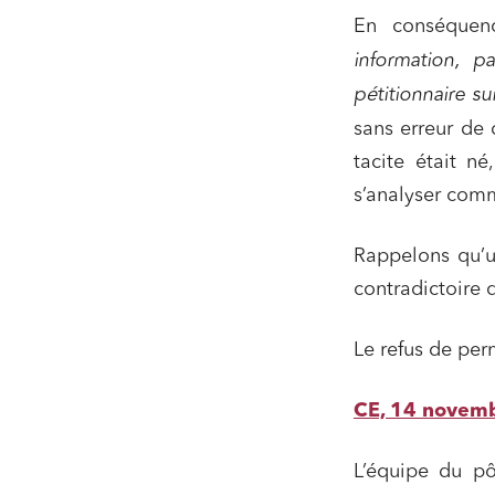
En conséquen
information, p
pétitionnaire s
sans erreur de 
tacite était n
s’analyser comm
Rappelons qu’un
contradictoire 
Le refus de perm
CE, 14 novemb
L’équipe du p