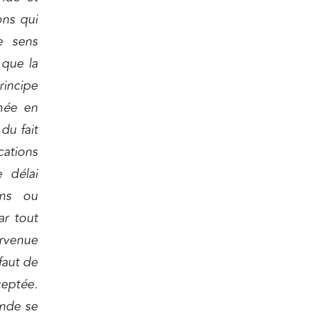
ons qui
e sens
 que la
rincipe
inée en
du fait
cations
 délai
ons ou
ar tout
ervenue
faut de
eptée.
ande se