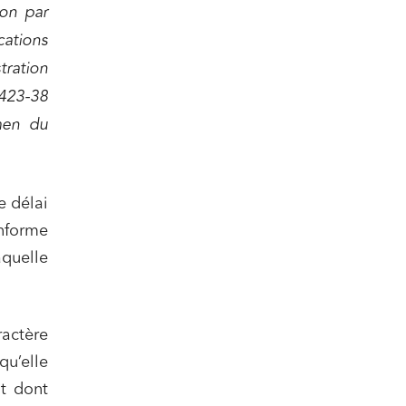
ion par
cations
tration
 423-38
men du
nomie
e délai
informe
aquelle
ail
ractère
u’elle
it dont