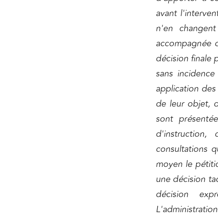
avant l'interve
n'en changent
accompagnée de
décision finale 
sans incidence
application des
de leur objet, 
sont présenté
d'instruction
consultations q
moyen le pétiti
une décision tac
décision exp
L'administratio