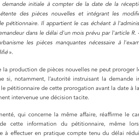
a demande initiale à compter de la date de la récept
pétente des pièces nouvelles et intégrant les modifi
le pétitionnaire. Il appartient le cas échéant à l'adminis
emandeur dans le délai d'un mois prévu par l'article R.
rbanisme les pièces manquantes nécessaire à l'exa
ifié
».
ns commerciales et contrats
Associations et acteurs de l’éco
sociale et solidaire
ue la production de pièces nouvelles ne peut proroger l
t édition
Immobilier et habitat
ue si, notamment, l’autorité instruisant la demande 
le pétitionnaire de cette prorogation avant la date à l
ises du numérique
Établissements financiers
ent intervenue une décision tacite.
 et transport
Règlement des litiges
u numérique, données et
Relations sociales et droit du trav
menté, qui concerne la même affaire, réaffirme le ca
ité
de cette information du pétitionnaire, même lorsq
 publics et collectivités
Commande publique
ile à effectuer en pratique compte tenu du délai rédu
 immobiliers
Environnement