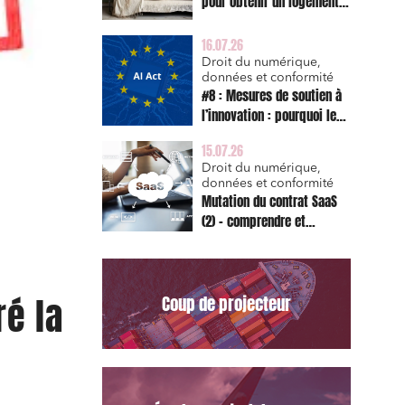
pour obtenir un logement
décent et prescription
triennale de l’action en
16.07.26
réparation
Droit du numérique,
données et conformité
#8 : Mesures de soutien à
l’innovation : pourquoi le
bac à sable réglementaire
15.07.26
est d’abord un sujet de
Droit du numérique,
risque juridique
données et conformité
Mutation du contrat SaaS
(2) – comprendre et
appliquer les clauses
types de la Commission
pour le Data Act
é la
Coup de projecteur