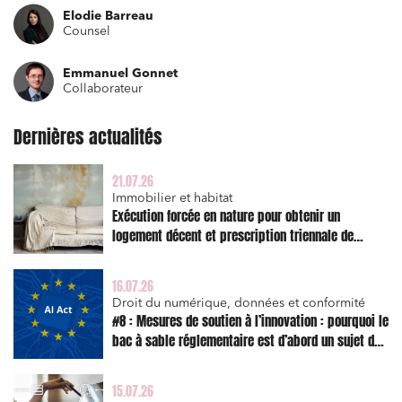
Elodie Barreau
Projets immobiliers
Counsel
Environnement
Emmanuel Gonnet
Collaborateur
Urbanisme et aménagement
Banque finance et assurance
Dernières actualités
Droit des sociétés et Fusions-Acquisitions
21.07.26
Immobilier et habitat
Exécution forcée en nature pour obtenir un
logement décent et prescription triennale de
J'ai lu et j'accepte la
politique de confidentialité
l’action en réparation
16.07.26
Droit du numérique, données et conformité
#8 : Mesures de soutien à l’innovation : pourquoi le
bac à sable réglementaire est d’abord un sujet de
risque juridique
15.07.26