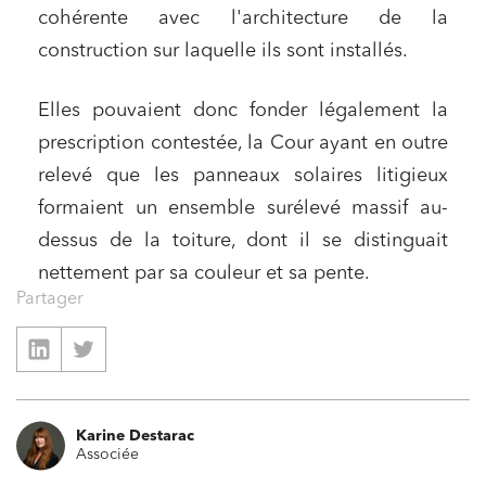
cohérente avec l'architecture de la
Relations commerciales et contrats
construction sur laquelle ils sont installés.
Associations et acteurs de l’économie sociale et
solidaire
Elles pouvaient donc fonder légalement la
Media et édition
prescription contestée, la Cour ayant en outre
relevé que les panneaux solaires litigieux
Immobilier et habitat
formaient un ensemble surélevé massif au-
Entreprises du numérique
dessus de la toiture, dont il se distinguait
Établissements financiers
nettement par sa couleur et sa pente.
Mobilité et transport
Partager
Règlement des litiges
Droit du numérique, données et conformité
Relations sociales et droit du travail
Karine Destarac
Services publics et collectivités
Associée
Commande publique