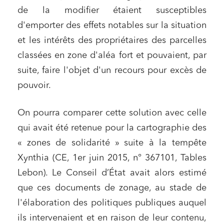
de la modifier étaient susceptibles
d'emporter des effets notables sur la situation
et les intérêts des propriétaires des parcelles
classées en zone d'aléa fort et pouvaient, par
suite, faire l'objet d'un recours pour excès de
Relations commerciales et contrats
pouvoir.
Associations et acteurs de l’économie sociale et
solidaire
On pourra comparer cette solution avec celle
Media et édition
qui avait été retenue pour la cartographie des
« zones de solidarité » suite à la tempête
Immobilier et habitat
Xynthia (CE, 1er juin 2015, n° 367101, Tables
Entreprises du numérique
Lebon). Le Conseil d’État avait alors estimé
Établissements financiers
que ces documents de zonage, au stade de
Mobilité et transport
l'élaboration des politiques publiques auquel
Règlement des litiges
ils intervenaient et en raison de leur contenu,