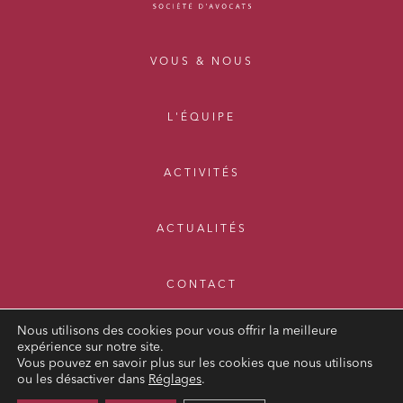
VOUS & NOUS
L'ÉQUIPE
ACTIVITÉS
ACTUALITÉS
CONTACT
Nous utilisons des cookies pour vous offrir la meilleure
expérience sur notre site.
Vous pouvez en savoir plus sur les cookies que nous utilisons
ou les désactiver dans
Réglages
.
MENTIONS LÉGALES