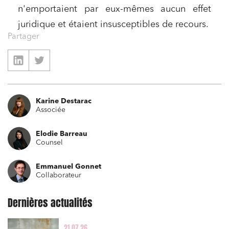
Droit du numérique, données et conformité
n'emportaient par eux-mêmes aucun effet
juridique et étaient insusceptibles de recours.
Relations sociales et droit du travail
Partager
Services publics et collectivités
Commande publique
Projets immobiliers
Environnement
Karine Destarac
Associée
Urbanisme et aménagement
Banque finance et assurance
Elodie Barreau
Counsel
Droit des sociétés et Fusions-Acquisitions
Emmanuel Gonnet
Collaborateur
Dernières actualités
J'ai lu et j'accepte la
politique de confidentialité
21.07.26