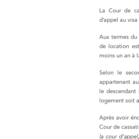
La Cour de cas
Media e
d’appel au visa 
Entrepr
Mobilité
Aux termes du p
de location es
Droit d
conform
moins un an à l
Services
Selon le secon
Projets
appartenant au
Urbani
le descendant b
Droit de
Acquisi
logement soit a
Après avoir éno
Cour de cassati
J'ai lu 
la cour d’appel