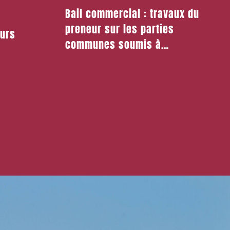
Bail commercial : travaux du
preneur sur les parties
eurs
communes soumis à
autorisation du Syndicat des
copropriétaires