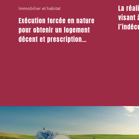
La réal
Immobilier et habitat
visant 
Exécution forcée en nature
l’indé
pour obtenir un logement
peut ju
décent et prescription
motif l
triennale de l’action en
réparation