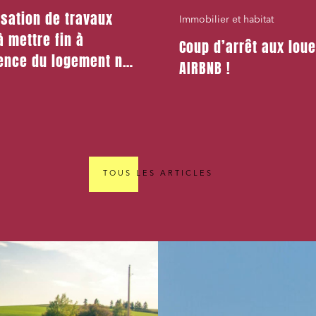
isation de travaux
Immobilier et habitat
à mettre fin à
Coup d’arrêt aux lou
cence du logement ne
AIRBNB !
stifier un congé pour
égitime et sérieux
TOUS LES ARTICLES