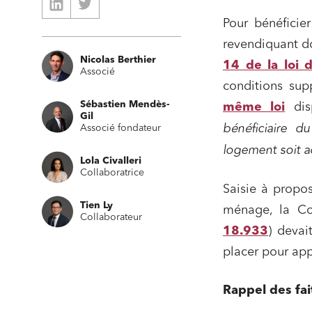
Pour bénéficier
revendiquant do
Nicolas Berthier
14 de la loi 
Associé
conditions supp
Sébastien Mendès-
même loi
dis
Gil
bénéficiaire du
Associé fondateur
logement soit a
Lola Civalleri
Collaboratrice
Saisie à propos
Tien Ly
ménage, la Co
Collaborateur
18.933
) devai
placer pour app
Rappel des fai