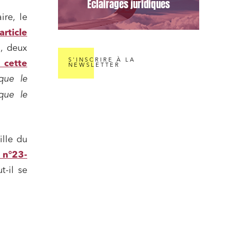
Éclairages juridiques
ire, le
article
l, deux
S'INSCRIRE À LA
 cette
NEWSLETTER
 que le
 que le
ille du
 n°23-
t-il se