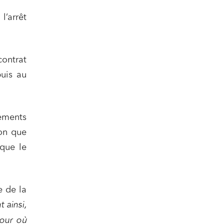
l’arrêt
contrat
puis au
ail
ements
ion que
 que le
e de la
t ainsi,
jour où