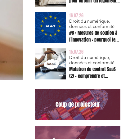
pour obtenir un logement
décent et prescription
triennale de l’action en
16.07.26
réparation
Droit du numérique,
données et conformité
#8 : Mesures de soutien à
l’innovation : pourquoi le
bac à sable réglementaire
15.07.26
est d’abord un sujet de
Droit du numérique,
risque juridique
données et conformité
Mutation du contrat SaaS
(2) – comprendre et
appliquer les clauses
types de la Commission
pour le Data Act
Coup de projecteur