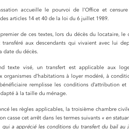
sociale et solidaire
sation accueille le pourvoi de l’Office et censure 
t édition
Immobilier et habitat
des articles 14 et 40 de la loi du 6 juillet 1989.
ises du numérique
Établissements financiers
 et transport
Règlement des litiges
remier de ces textes, lors du décès du locataire, le 
t transféré aux descendants qui vivaient avec lui de
u numérique, données et
Relations sociales et droit du trav
ité
a date du décès.
 publics et collectivités
Commande publique
d texte visé, un transfert est applicable aux log
 immobiliers
Environnement
x organismes d’habitations à loyer modéré, à condit
sme et aménagement
Banque finance et assurance
énéficiaire remplisse les conditions d’attribution et
s sociétés et Fusions-
tions
dapté à la taille du ménage.
ncé les règles applicables, la troisième chambre civil
on casse cet arrêt dans les termes suivants
« en statuan
et j'accepte la
politique de confidentialité
, qui a apprécié les conditions du transfert du bail au 