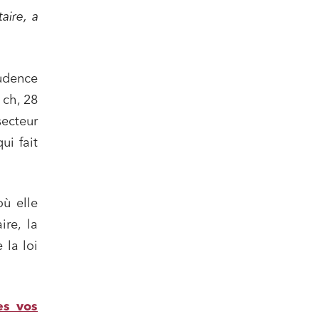
aire, a
rudence
ch, 28
secteur
ui fait
où elle
ire, la
 la loi
es vos