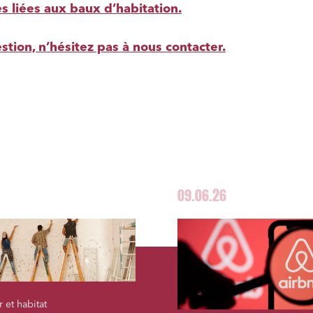
 liées aux baux d’habitation.
stion, n’hésitez pas à nous contacter.
09.06.26
 et habitat