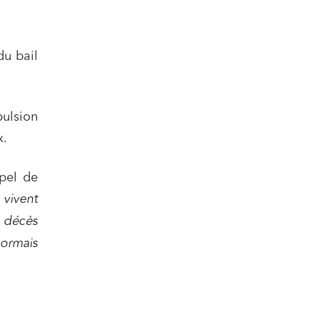
du bail
pulsion
x.
ppel de
vivent
 décès
sormais
nomie