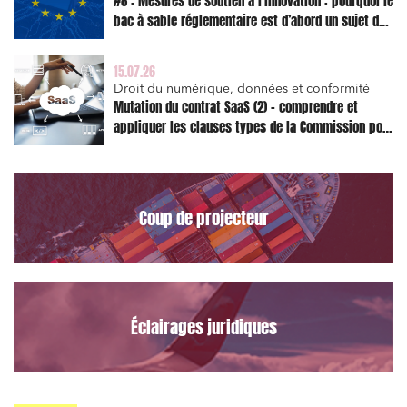
#8 : Mesures de soutien à l’innovation : pourquoi le
bac à sable réglementaire est d’abord un sujet de
risque juridique
15.07.26
Droit du numérique, données et conformité
Relations commerciales et contrats
Mutation du contrat SaaS (2) – comprendre et
appliquer les clauses types de la Commission pour
Associations et acteurs de l’économie sociale et
solidaire
le Data Act
Media et édition
Immobilier et habitat
Coup de projecteur
Entreprises du numérique
Établissements financiers
Mobilité et transport
Éclairages juridiques
Règlement des litiges
Droit du numérique, données et conformité
Relations sociales et droit du travail