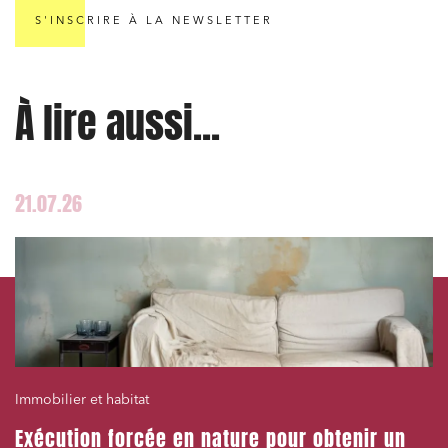
Services publics et collectivités
S'INSCRIRE À LA NEWSLETTER
Commande publique
Projets immobiliers
À lire aussi...
Environnement
Urbanisme et aménagement
21.07.26
Banque finance et assurance
Droit des sociétés et Fusions-Acquisitions
J'ai lu et j'accepte la
politique de confidentialité
Immobilier et habitat
Exécution forcée en nature pour obtenir un