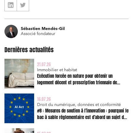
Établissements financiers
Mobilité et transport
Sébastien Mendès-Gil
Règlement des litiges
Associé fondateur
Droit du numérique, données et conformité
Dernières actualités
Relations sociales et droit du travail
Services publics et collectivités
21.07.26
Immobilier et habitat
Commande publique
Exécution forcée en nature pour obtenir un
logement décent et prescription triennale de
Projets immobiliers
l’action en réparation
Environnement
16.07.26
Urbanisme et aménagement
Droit du numérique, données et conformité
#8 : Mesures de soutien à l’innovation : pourquoi le
Banque finance et assurance
bac à sable réglementaire est d’abord un sujet de
risque juridique
Droit des sociétés et Fusions-Acquisitions