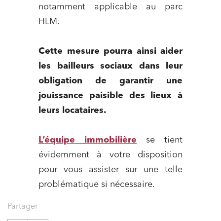
notamment applicable au parc
HLM.
Cette mesure pourra ainsi aider
les bailleurs sociaux dans leur
obligation de garantir une
jouissance paisible des lieux à
leurs locataires.
L’équipe immobilière
se tient
Relations commerciales et contrats
évidemment à votre disposition
Associations et acteurs de l’économie sociale et
solidaire
pour vous assister sur une telle
problématique si nécessaire.
Media et édition
Immobilier et habitat
Partager
Entreprises du numérique