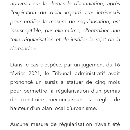
nouveau sur la demande d'annulation, après
l'expiration du délai imparti aux intéressés
pour notifier la mesure de régularisation, est
insusceptible, par elle-même, d'entraîner une
telle régularisation et de justifier le rejet de la
Relations commerciales et contrats
demande
».
Associations et acteurs de l’économie sociale et
solidaire
Dans le cas d’espèce, par un jugement du 16
Media et édition
février 2021, le Tribunal administratif avait
Immobilier et habitat
prononcé un sursis à statuer de cinq mois
Entreprises du numérique
pour permettre la régularisation d’un permis
de construire méconnaissant la règle de
Établissements financiers
hauteur d’un plan local d’urbanisme.
Mobilité et transport
Règlement des litiges
Aucune mesure de régularisation n’avait été