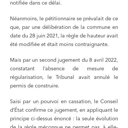
Droit du numérique, données et conformité
notifiée dans ce délai.
Relations sociales et droit du travail
Néanmoins, le pétitionnaire se prévalait de ce
Services publics et collectivités
que, par une délibération de la commune en
Commande publique
date du 28 juin 2021, la règle de hauteur avait
Projets immobiliers
été modifiée et était moins contraignante.
Environnement
Mais par un second jugement du 8 avril 2022,
Urbanisme et aménagement
constatant l’absence de mesure de
Banque finance et assurance
régularisation, le Tribunal avait annulé le
Droit des sociétés et Fusions-Acquisitions
permis de construire.
Saisi par un pourvoi en cassation, le Conseil
J'ai lu et j'accepte la
politique de confidentialité
d’État confirme ce jugement, en appliquant le
principe ci-dessus énoncé : la seule évolution
de la règle méconnue ne permet pas, à elle-