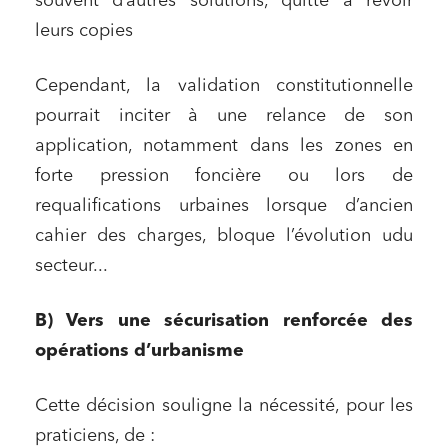
souvent d’autres solutions, quitte à revoir
Associations et acteurs de l’économie sociale et
leurs copies
solidaire
Media et édition
Cependant, la validation constitutionnelle
Immobilier et habitat
pourrait inciter à une relance de son
application, notamment dans les zones en
Entreprises du numérique
forte pression foncière ou lors de
Établissements financiers
requalifications urbaines lorsque d’ancien
Mobilité et transport
cahier des charges, bloque l’évolution udu
Règlement des litiges
secteur...
Droit du numérique, données et conformité
B) Vers une sécurisation renforcée des
Relations sociales et droit du travail
opérations d’urbanisme
Services publics et collectivités
Commande publique
Cette décision souligne la nécessité, pour les
Projets immobiliers
praticiens, de :