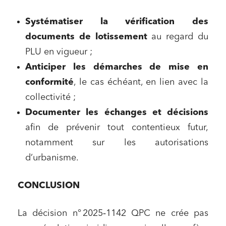
Environnement
Systématiser la vérification des
Urbanisme et aménagement
documents de lotissement
au regard du
Banque finance et assurance
PLU en vigueur ;
Droit des sociétés et Fusions-Acquisitions
Anticiper les démarches de mise en
conformité
, le cas échéant, en lien avec la
collectivité ;
J'ai lu et j'accepte la
politique de confidentialité
Documenter les échanges et décisions
afin de prévenir tout contentieux futur,
notamment sur les autorisations
d’urbanisme.
CONCLUSION
La décision n° 2025‑1142 QPC ne crée pas