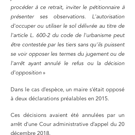
Immobilier et habitat
procéder à ce retrait, inviter le pétitionnaire à
Entreprises du numérique
présenter ses observations. L'autorisation
Établissements financiers
d'occuper ou utiliser le sol délivrée au titre de
l'article L. 600-2 du code de l'urbanisme peut
Mobilité et transport
être contestée par les tiers sans qu'ils puissent
Règlement des litiges
se voir opposer les termes du jugement ou de
Droit du numérique, données et conformité
l'arrêt ayant annulé le refus ou la décision
Relations sociales et droit du travail
d'opposition
»
Services publics et collectivités
Commande publique
Dans le cas d’espèce, un maire s’était opposé
à deux déclarations préalables en 2015.
Projets immobiliers
Environnement
Ces décisions avaient été annulées par un
Urbanisme et aménagement
arrêt d’une Cour administrative d’appel du 20
Banque finance et assurance
décembre 2018.