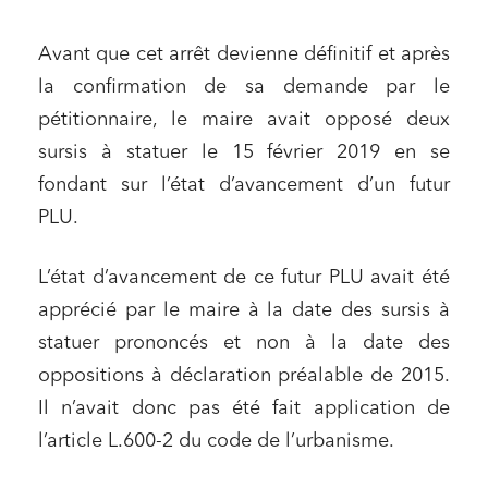
Droit des sociétés et Fusions-Acquisitions
Avant que cet arrêt devienne définitif et après
la confirmation de sa demande par le
pétitionnaire, le maire avait opposé deux
J'ai lu et j'accepte la
politique de confidentialité
sursis à statuer le 15 février 2019 en se
fondant sur l’état d’avancement d’un futur
PLU.
L’état d’avancement de ce futur PLU avait été
apprécié par le maire à la date des sursis à
statuer prononcés et non à la date des
oppositions à déclaration préalable de 2015.
Il n’avait donc pas été fait application de
l’article L.600-2 du code de l’urbanisme.