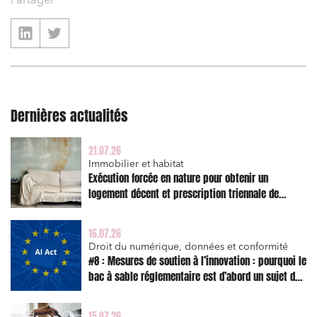
Partager
Dernières actualités
21.07.26
Immobilier et habitat
Exécution forcée en nature pour obtenir un
logement décent et prescription triennale de
Relations commerciales et contrats
l’action en réparation
Associations et acteurs de l’économie sociale et
solidaire
16.07.26
Droit du numérique, données et conformité
Media et édition
#8 : Mesures de soutien à l’innovation : pourquoi le
bac à sable réglementaire est d’abord un sujet de
Immobilier et habitat
risque juridique
Entreprises du numérique
15.07.26