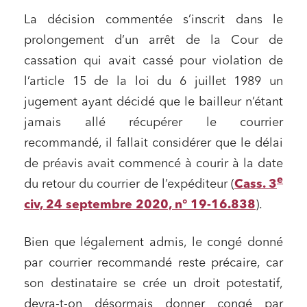
La décision commentée s’inscrit dans le
Relations commerciales et contrats
prolongement d’un arrêt de la Cour de
Associations et acteurs de l’économie sociale et
solidaire
cassation qui avait cassé pour violation de
Media et édition
l’article 15 de la loi du 6 juillet 1989 un
jugement ayant décidé que le bailleur n’étant
Immobilier et habitat
jamais allé récupérer le courrier
Entreprises du numérique
recommandé, il fallait considérer que le délai
Établissements financiers
de préavis avait commencé à courir à la date
Mobilité et transport
e
du retour du courrier de l’expéditeur (
Cass. 3
Règlement des litiges
civ, 24 septembre 2020, n° 19-16.838
).
Droit du numérique, données et conformité
Bien que légalement admis, le congé donné
Relations sociales et droit du travail
par courrier recommandé reste précaire, car
Services publics et collectivités
son destinataire se crée un droit potestatif,
Commande publique
devra-t-on désormais donner congé par