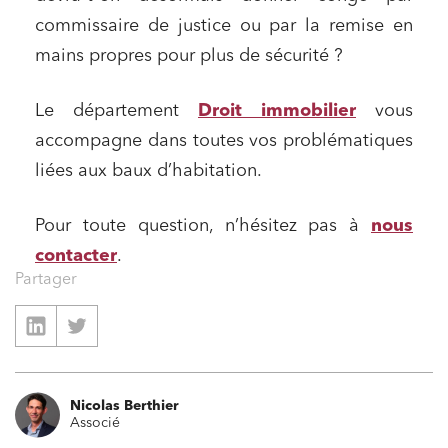
Projets immobiliers
commissaire de justice ou par la remise en
Environnement
mains propres pour plus de sécurité ?
Urbanisme et aménagement
Le département
Droit immobilier
vous
Banque finance et assurance
accompagne dans toutes vos problématiques
Droit des sociétés et Fusions-Acquisitions
liées aux baux d’habitation.
Pour toute question, n’hésitez pas à
nous
J'ai lu et j'accepte la
politique de confidentialité
contacter
.
Partager
Nicolas Berthier
Associé