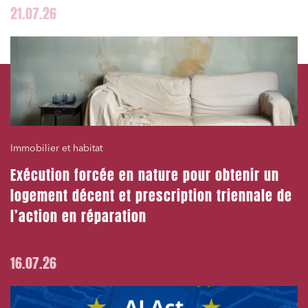
21.07.26
Immobilier et habitat
Exécution forcée en nature pour obtenir un
logement décent et prescription triennale de
l’action en réparation
16.07.26