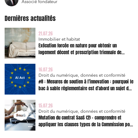
Associé fondateur
Relations commerciales et contrats
Dernières actualités
Associations et acteurs de l’économie sociale et
solidaire
21.07.26
Media et édition
Immobilier et habitat
Exécution forcée en nature pour obtenir un
Immobilier et habitat
logement décent et prescription triennale de
Entreprises du numérique
l’action en réparation
Établissements financiers
16.07.26
Droit du numérique, données et conformité
Mobilité et transport
#8 : Mesures de soutien à l’innovation : pourquoi le
bac à sable réglementaire est d’abord un sujet de
Règlement des litiges
risque juridique
Droit du numérique, données et conformité
15.07.26
Relations sociales et droit du travail
Droit du numérique, données et conformité
Mutation du contrat SaaS (2) – comprendre et
Services publics et collectivités
appliquer les clauses types de la Commission pour
le Data Act
Commande publique