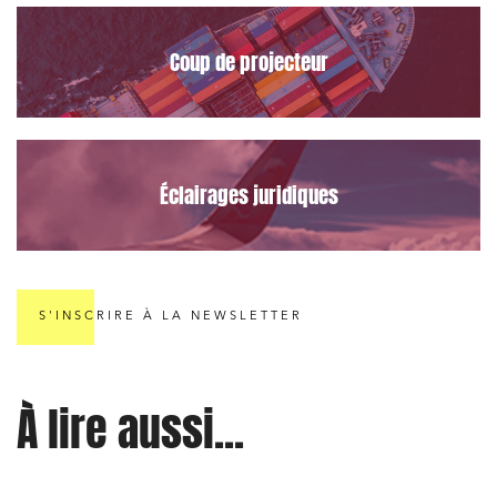
Projets immobiliers
Coup de projecteur
Environnement
Urbanisme et aménagement
Banque finance et assurance
Droit des sociétés et Fusions-Acquisitions
Éclairages juridiques
J'ai lu et j'accepte la
politique de confidentialité
S'INSCRIRE À LA NEWSLETTER
À lire aussi...