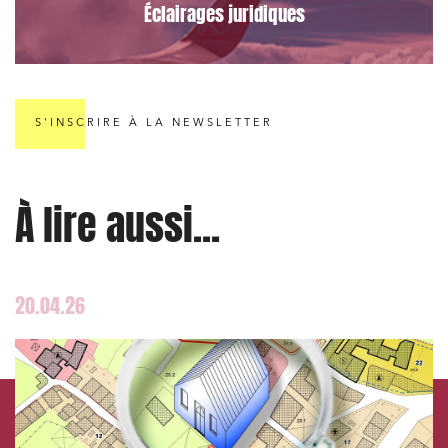
Éclairages juridiques
Banque finance et assurance
Droit des sociétés et Fusions-Acquisitions
S'INSCRIRE À LA NEWSLETTER
J'ai lu et j'accepte la
politique de confidentialité
À lire aussi...
20.04.26