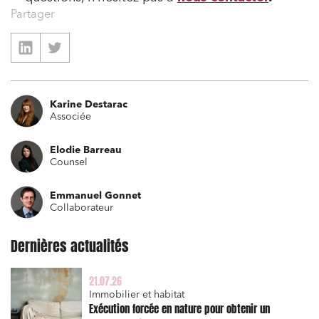
Partager
Karine Destarac
Associée
Elodie Barreau
Counsel
Emmanuel Gonnet
Collaborateur
Dernières actualités
Relations commerciales et contrats
21.07.26
Associations et acteurs de l’économie sociale et
Immobilier et habitat
solidaire
Exécution forcée en nature pour obtenir un