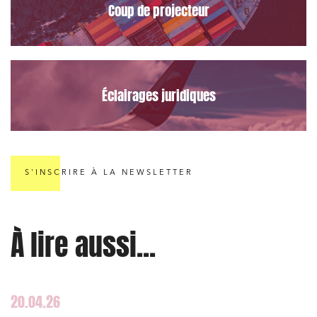
Coup de projecteur
Urbanisme et aménagement
Banque finance et assurance
Droit des sociétés et Fusions-Acquisitions
Éclairages juridiques
J'ai lu et j'accepte la
politique de confidentialité
S'INSCRIRE À LA NEWSLETTER
À lire aussi...
20.04.26