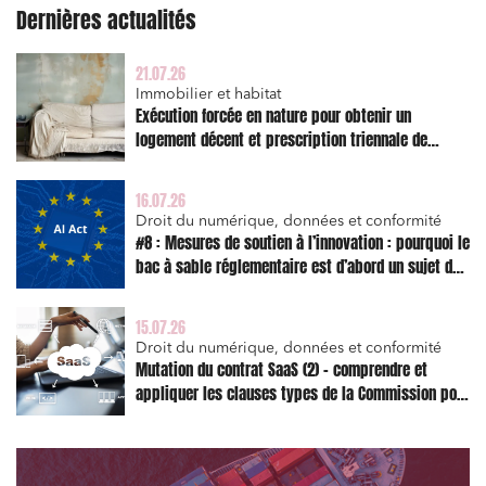
Dernières actualités
Associations et acteurs de l’économie sociale et
solidaire
Media et édition
21.07.26
Immobilier et habitat
Immobilier et habitat
Exécution forcée en nature pour obtenir un
logement décent et prescription triennale de
Entreprises du numérique
l’action en réparation
Établissements financiers
16.07.26
Mobilité et transport
Droit du numérique, données et conformité
#8 : Mesures de soutien à l’innovation : pourquoi le
Règlement des litiges
bac à sable réglementaire est d’abord un sujet de
risque juridique
Droit du numérique, données et conformité
15.07.26
Relations sociales et droit du travail
Droit du numérique, données et conformité
Mutation du contrat SaaS (2) – comprendre et
Services publics et collectivités
appliquer les clauses types de la Commission pour
Commande publique
le Data Act
Projets immobiliers
Environnement