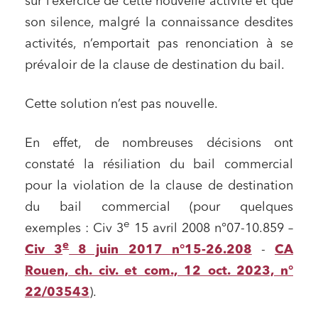
sur l’exercice de cette nouvelle activité et que
son silence, malgré la connaissance desdites
activités, n’emportait pas renonciation à se
prévaloir de la clause de destination du bail.
Cette solution n’est pas nouvelle.
Relations commerciales et contrats
En effet, de nombreuses décisions ont
constaté la résiliation du bail commercial
Associations et acteurs de l’économie sociale et
solidaire
pour la violation de la clause de destination
Media et édition
du bail commercial (pour quelques
Immobilier et habitat
e
exemples : Civ 3
15 avril 2008 n°07-10.859 –
e
Civ 3
Entreprises du numérique
8 juin 2017 n°15-26.208
-
CA
Rouen, ch. civ. et com., 12 oct. 2023, n°
Établissements financiers
22/03543
).
Mobilité et transport