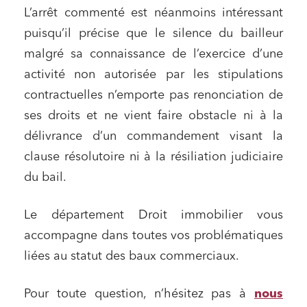
Règlement des litiges
L’arrêt commenté est néanmoins intéressant
Droit du numérique, données et conformité
puisqu’il précise que le silence du bailleur
malgré sa connaissance de l’exercice d’une
Relations sociales et droit du travail
activité non autorisée par les stipulations
Services publics et collectivités
contractuelles n’emporte pas renonciation de
Commande publique
ses droits et ne vient faire obstacle ni à la
Projets immobiliers
délivrance d’un commandement visant la
Environnement
clause résolutoire ni à la résiliation judiciaire
Urbanisme et aménagement
du bail.
Banque finance et assurance
Le département Droit immobilier vous
Droit des sociétés et Fusions-Acquisitions
accompagne dans toutes vos problématiques
liées au statut des baux commerciaux.
J'ai lu et j'accepte la
politique de confidentialité
Pour toute question, n’hésitez pas à
nous