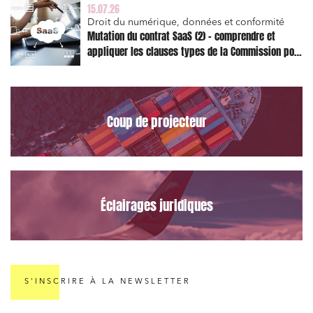
15.07.26
Droit du numérique, données et conformité
Mutation du contrat SaaS (2) – comprendre et
appliquer les clauses types de la Commission pour
le Data Act
Coup de projecteur
Relations commerciales et contrats
Éclairages juridiques
Associations et acteurs de l’économie sociale et
solidaire
Media et édition
Immobilier et habitat
S'INSCRIRE À LA NEWSLETTER
Entreprises du numérique