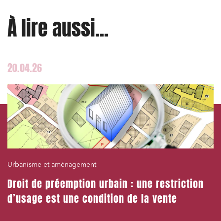
Établissements financiers
À lire aussi...
Mobilité et transport
Règlement des litiges
Droit du numérique, données et conformité
20.04.26
Relations sociales et droit du travail
Services publics et collectivités
Commande publique
Projets immobiliers
Environnement
Urbanisme et aménagement
Urbanisme et aménagement
Droit de préemption urbain : une restriction
Banque finance et assurance
d’usage est une condition de la vente
Droit des sociétés et Fusions-Acquisitions