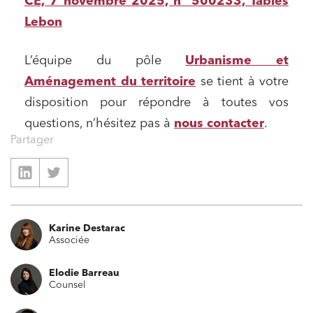
CE, 7 novembre 2025, n° 500233, Tables
Lebon
L’équipe du pôle
Urbanisme et
Aménagement du territoire
se tient à votre
disposition pour répondre à toutes vos
questions, n’hésitez pas à
nous contacter
.
Partager
Karine Destarac
Associée
Elodie Barreau
Counsel