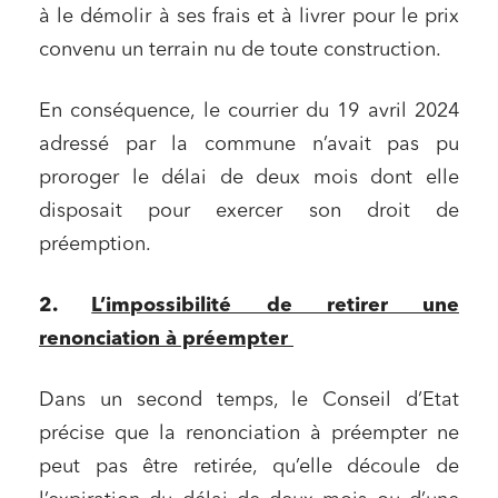
à le démolir à ses frais et à livrer pour le prix
convenu un terrain nu de toute construction.
En conséquence, le courrier du 19 avril 2024
adressé par la commune n’avait pas pu
proroger le délai de deux mois dont elle
disposait pour exercer son droit de
préemption.
Relations commerciales et contrats
Associations et acteurs de l’économie sociale et
2.
L’impossibilité de retirer une
solidaire
renonciation à préempter
Media et édition
Immobilier et habitat
Dans un second temps, le Conseil d’Etat
Entreprises du numérique
précise que la renonciation à préempter ne
peut pas être retirée, qu’elle découle de
Établissements financiers