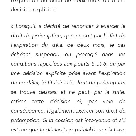
l’expiration du délai de deux mois ou d’une
Mobilité et transport
décision explicite :
Règlement des litiges
Droit du numérique, données et conformité
«
Lorsqu'il a décidé de renoncer à exercer le
Relations sociales et droit du travail
droit de préemption, que ce soit par l'effet de
l'expiration du délai de deux mois, le cas
Services publics et collectivités
échéant suspendu ou prorogé dans les
Commande publique
conditions rappelées aux points 5 et 6, ou par
Projets immobiliers
une décision explicite prise avant l'expiration
Environnement
de ce délai, le titulaire du droit de préemption
Urbanisme et aménagement
se trouve dessaisi et ne peut, par la suite,
Banque finance et assurance
retirer cette décision ni, par voie de
Droit des sociétés et Fusions-Acquisitions
conséquence, légalement exercer son droit de
préemption. Si la cession est intervenue et s'il
estime que la déclaration préalable sur la base