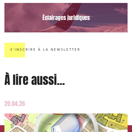
Media et édition
Éclairages juridiques
Immobilier et habitat
Entreprises du numérique
Établissements financiers
Mobilité et transport
S'INSCRIRE À LA NEWSLETTER
Règlement des litiges
Droit du numérique, données et conformité
À lire aussi...
Relations sociales et droit du travail
Services publics et collectivités
Commande publique
20.04.26
Projets immobiliers
Environnement
Urbanisme et aménagement