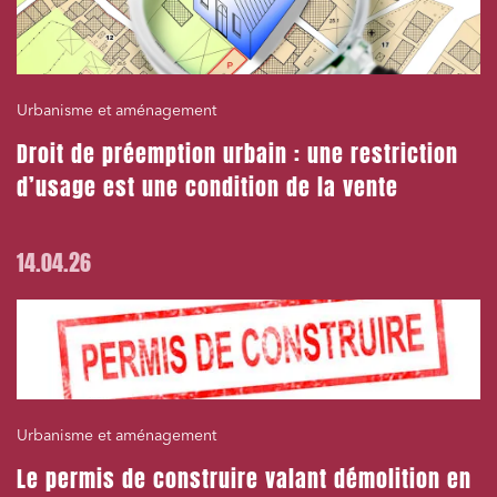
Banque finance et assurance
Droit des sociétés et Fusions-Acquisitions
Urbanisme et aménagement
Droit de préemption urbain : une restriction
d’usage est une condition de la vente
J'ai lu et j'accepte la
politique de confidentialité
14.04.26
Urbanisme et aménagement
Le permis de construire valant démolition en