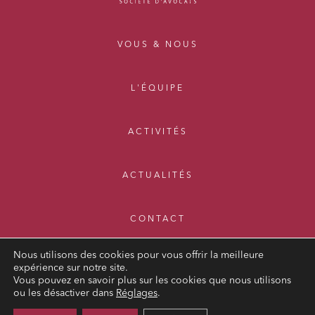
VOUS & NOUS
L'ÉQUIPE
ACTIVITÉS
ACTUALITÉS
CONTACT
Nous utilisons des cookies pour vous offrir la meilleure
expérience sur notre site.
Vous pouvez en savoir plus sur les cookies que nous utilisons
ou les désactiver dans
Réglages
.
MENTIONS LÉGALES