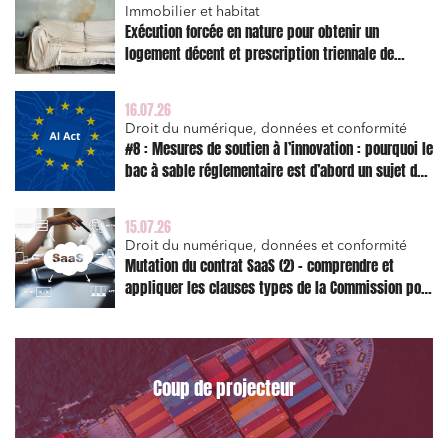
Immobilier et habitat
Exécution forcée en nature pour obtenir un
logement décent et prescription triennale de
l’action en réparation
16.07.26
Droit du numérique, données et conformité
#8 : Mesures de soutien à l’innovation : pourquoi le
bac à sable réglementaire est d’abord un sujet de
risque juridique
15.07.26
Droit du numérique, données et conformité
Mutation du contrat SaaS (2) – comprendre et
appliquer les clauses types de la Commission pour
le Data Act
Coup de projecteur
Relations commerciales et contrats
Associations et acteurs de l’économie sociale et
solidaire