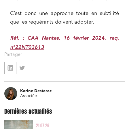
Droit du numérique, données et conformité
Relations sociales et droit du travail
C’est donc une approche toute en subtilité
que les requérants doivent adopter.
Services publics et collectivités
Commande publique
Réf. : CAA Nantes, 16 février 2024, req.
Projets immobiliers
n°22NT03613
Environnement
Partager
Urbanisme et aménagement
Banque finance et assurance
Droit des sociétés et Fusions-Acquisitions
Karine Destarac
Associée
Dernières actualités
J'ai lu et j'accepte la
politique de confidentialité
21.07.26