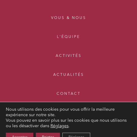
VOUS & NOUS
L'ÉQUIPE
ACTIVITÉS
ACTUALITÉS
CONTACT
Nous utilisons des cookies pour vous offrir la meilleure
expérience sur notre site.
Vous pouvez en savoir plus sur les cookies que nous utilisons
ou les désactiver dans
Réglages
.
MENTIONS LÉGALES