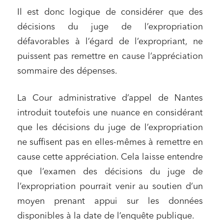
Il est donc logique de considérer que des
décisions du juge de l’expropriation
défavorables à l’égard de l’expropriant, ne
puissent pas remettre en cause l’appréciation
sommaire des dépenses.
Relations commerciales et contrats
Associations et acteurs de l’économie sociale et
La Cour administrative d’appel de Nantes
solidaire
introduit toutefois une nuance en considérant
Media et édition
que les décisions du juge de l’expropriation
Immobilier et habitat
ne suffisent pas en elles-mêmes à remettre en
Entreprises du numérique
cause cette appréciation. Cela laisse entendre
que l’examen des décisions du juge de
Établissements financiers
l’expropriation pourrait venir au soutien d’un
Mobilité et transport
moyen prenant appui sur les données
Règlement des litiges
disponibles à la date de l’enquête publique.