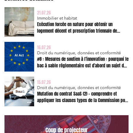
Règlement des litiges
Droit du numérique, données et conformité
21.07.26
Immobilier et habitat
Relations sociales et droit du travail
Exécution forcée en nature pour obtenir un
logement décent et prescription triennale de
Services publics et collectivités
l’action en réparation
Commande publique
16.07.26
Projets immobiliers
Droit du numérique, données et conformité
#8 : Mesures de soutien à l’innovation : pourquoi le
Environnement
bac à sable réglementaire est d’abord un sujet de
risque juridique
Urbanisme et aménagement
15.07.26
Banque finance et assurance
Droit du numérique, données et conformité
Mutation du contrat SaaS (2) – comprendre et
Droit des sociétés et Fusions-Acquisitions
appliquer les clauses types de la Commission pour
le Data Act
J'ai lu et j'accepte la
politique de confidentialité
Coup de projecteur