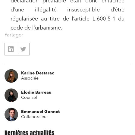
déclaration préalable était donc entachée
d’une illégalité insusceptible d’être
régularisée au titre de l’article L.600-5-1 du
code de l’urbanisme.
Partager
Relations commerciales et contrats
Associations et acteurs de l’économie sociale et
solidaire
Karine Destarac
Associée
Media et édition
Elodie Barreau
Immobilier et habitat
Counsel
Entreprises du numérique
Emmanuel Gonnet
Établissements financiers
Collaborateur
Mobilité et transport
Dernières actualités