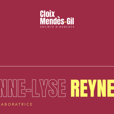
NNE-LYSE
REYN
LABORATRICE