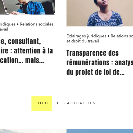
ridiques • Relations sociales
avail
Éclairages juridiques • Relations s
e, consultant,
et droit du travail
ire : attention à la
Transparence des
ication… mais
rémunérations : analy
x calculs qui
du projet de loi de
transposition de la
directive européenne
TOUTES LES ACTUALITÉS