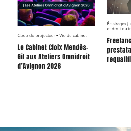
Éclairages ju
et droit du tr
Coup de projecteur • Vie du cabinet
Freelanc
Le Cabinet Cloix Mendès-
prestata
Gil aux Ateliers Omnidroit
requalif
d’Avignon 2026
aussi au
suivent