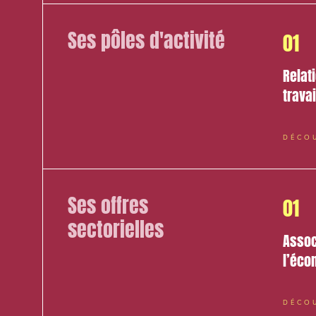
Ses pôles d'activité
01
Relat
travai
DÉCO
Relatio
Ses offres
01
sectorielles
Media e
Assoc
Entrepr
l’éco
Mobilité
Droit d
DÉCO
conform