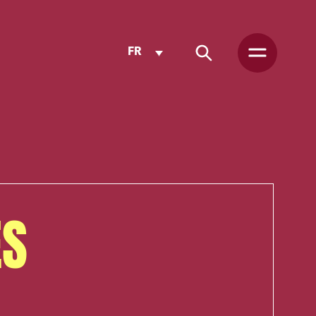
FR
ES