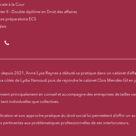
cate à la Cour
ter II – Double diplôme en Droit des affaires
sse préparatoire ECS
lais
01 48 78 92 42
 depuis 2021, Anne-Lyse Reynes a débuté sa pratique dans un cabinet d’affair
aux côtés de Lydia Hamoudi puis de rejoindre le cabinet Cloix Mendès-Gil en 
ervient principalement en conseil et accompagne des entreprises de tailles v
 tant individuelles que collectives.
lication et son approche pratique du droit social lui permettent d’offrir un
ns pertinentes aux problématiques professionnelles de ses interlocuteurs.