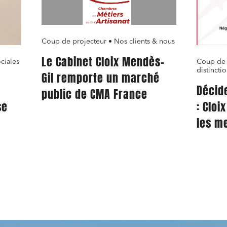
Coup de projecteur • Nos clients & nous
Le Cabinet Cloix Mendès-
ociales
Coup de 
distincti
Gil remporte un marché
Décid
public de CMA France
se
: Cloi
les me
d’Avo
Relati
du Tr