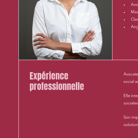
Avo
Mas
Cla
Ang
Expérience
Avocate
social 
professionnelle
Elle int
sociales
Son imp
solutio