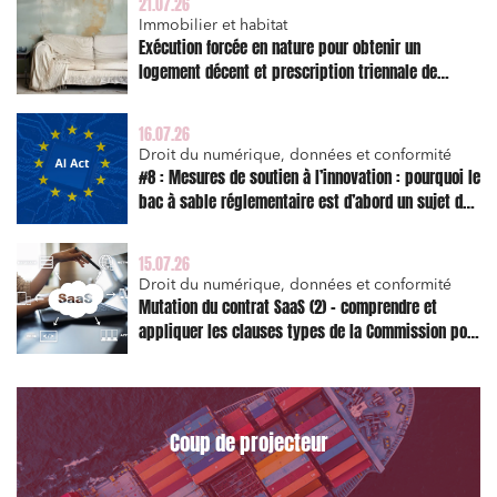
21.07.26
Immobilier et habitat
Exécution forcée en nature pour obtenir un
logement décent et prescription triennale de
l’action en réparation
16.07.26
Droit du numérique, données et conformité
#8 : Mesures de soutien à l’innovation : pourquoi le
bac à sable réglementaire est d’abord un sujet de
Relations commerciales et contrats
risque juridique
Associations et acteurs de l’économie sociale et
15.07.26
solidaire
Droit du numérique, données et conformité
Mutation du contrat SaaS (2) – comprendre et
Media et édition
appliquer les clauses types de la Commission pour
le Data Act
Immobilier et habitat
Entreprises du numérique
Établissements financiers
Coup de projecteur
Mobilité et transport