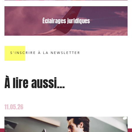
Règlement des litiges
Droit du numérique, données et conformité
Éclairages juridiques
Relations sociales et droit du travail
Services publics et collectivités
Commande publique
S'INSCRIRE À LA NEWSLETTER
Projets immobiliers
Environnement
Urbanisme et aménagement
À lire aussi...
Banque finance et assurance
Droit des sociétés et Fusions-Acquisitions
11.05.26
J'ai lu et j'accepte la
politique de confidentialité