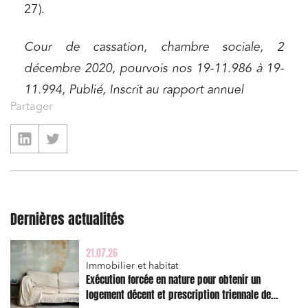
27).
Cour de cassation, chambre sociale, 2
décembre 2020, pourvois nos 19-11.986 à 19-
11.994, Publié, Inscrit au rapport annuel
Partager
Dernières actualités
21.07.26
Relations commerciales et contrats
Immobilier et habitat
Exécution forcée en nature pour obtenir un
Associations et acteurs de l’économie sociale et
logement décent et prescription triennale de
solidaire