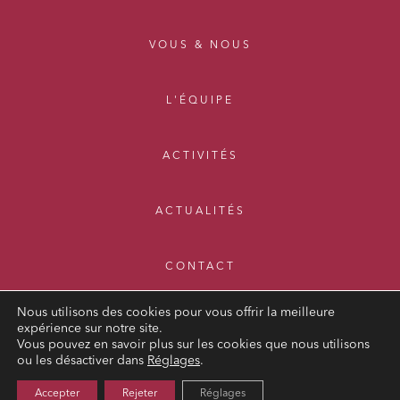
VOUS & NOUS
L'ÉQUIPE
ACTIVITÉS
ACTUALITÉS
CONTACT
Nous utilisons des cookies pour vous offrir la meilleure
expérience sur notre site.
Vous pouvez en savoir plus sur les cookies que nous utilisons
ou les désactiver dans
Réglages
.
MENTIONS LÉGALES
Accepter
Rejeter
Réglages