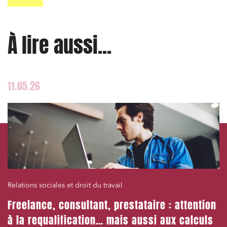
Entreprises du numérique
À lire aussi...
Établissements financiers
Mobilité et transport
Règlement des litiges
11.05.26
Droit du numérique, données et conformité
Relations sociales et droit du travail
Services publics et collectivités
Commande publique
Projets immobiliers
Environnement
Relations sociales et droit du travail
Urbanisme et aménagement
Freelance, consultant, prestataire : attention
Banque finance et assurance
à la requalification… mais aussi aux calculs